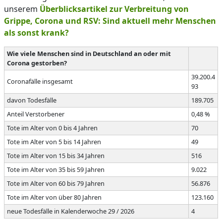
unserem
Überblicksartikel zur Verbreitung von
Grippe, Corona und RSV: Sind aktuell mehr Menschen
als sonst krank?
Wie viele Menschen sind in Deutschland an oder mit
Corona gestorben?
39.200.4
Coronafälle insgesamt
93
davon Todesfälle
189.705
Anteil Verstorbener
0,48 %
Tote im Alter von 0 bis 4 Jahren
70
Tote im Alter von 5 bis 14 Jahren
49
Tote im Alter von 15 bis 34 Jahren
516
Tote im Alter von 35 bis 59 Jahren
9.022
Tote im Alter von 60 bis 79 Jahren
56.876
Tote im Alter von über 80 Jahren
123.160
neue Todesfälle in Kalenderwoche 29 / 2026
4