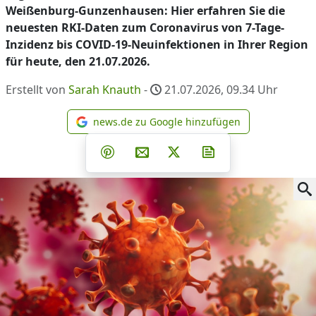
Weißenburg-Gunzenhausen: Hier erfahren Sie die
neuesten RKI-Daten zum Coronavirus von 7-Tage-
Inzidenz bis COVID-19-Neuinfektionen in Ihrer Region
für heute, den 21.07.2026.
Erstellt von
Sarah Knauth
-
21.07.2026, 09.34
Uhr
news.de zu Google hinzufügen
news.de zu Google hinzufüg
Teilen auf Facebook
Teilen auf Whatsapp
Teilen auf Telegram
Teilen auf Pinterest
Per E-Mail teilen
Post auf X
Newsletter abonni