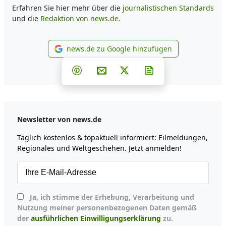
Erfahren Sie hier mehr über die
journalistischen Standards
und die
Redaktion von news.de.
news.de zu Google hinzufügen
news.de zu Google hinzufüg
Teilen auf Facebook
Teilen auf Whatsapp
Teilen auf Telegram
Teilen auf Pinterest
Per E-Mail teilen
Post auf X
Newsletter abonni
Newsletter von news.de
Täglich kostenlos & topaktuell informiert: Eilmeldungen,
Regionales und Weltgeschehen. Jetzt anmelden!
Ja, ich stimme der Erhebung, Verarbeitung und
Nutzung meiner personenbezogenen Daten gemäß
der
ausführlichen Einwilligungserklärung
zu.