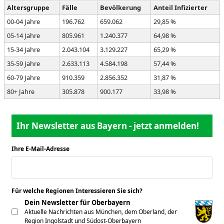
Altersgruppe
Fälle
Bevölkerung
Anteil Infizierter
00-04 Jahre
196.762
659.062
29,85 %
05-14 Jahre
805.961
1.240.377
64,98 %
15-34 Jahre
2.043.104
3.129.227
65,29 %
35-59 Jahre
2.633.113
4.584.198
57,44 %
60-79 Jahre
910.359
2.856.352
31,87 %
80+ Jahre
305.878
900.177
33,98 %
Ihr Newsletter aus Bayern - jetzt anmelden!
Ihre E-Mail-Adresse
*
Für welche Regionen Interessieren Sie sich?
*
Dein Newsletter für Oberbayern
Aktuelle Nachrichten aus München, dem Oberland, der
Region Ingolstadt und Südost-Oberbayern