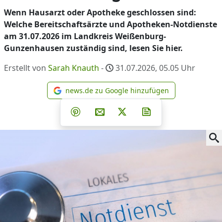
Wenn Hausarzt oder Apotheke geschlossen sind:
Welche Bereitschaftsärzte und Apotheken-Notdienste
am 31.07.2026 im Landkreis Weißenburg-
Gunzenhausen zuständig sind, lesen Sie hier.
Erstellt von
Sarah Knauth
-
31.07.2026, 05.05
Uhr
news.de zu Google hinzufügen
news.de zu Google hinzufüg
Teilen auf Facebook
Teilen auf Whatsapp
Teilen auf Telegram
Teilen auf Pinterest
Per E-Mail teilen
Post auf X
Newsletter abonni