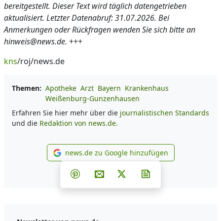
bereitgestellt. Dieser Text wird täglich datengetrieben
aktualisiert. Letzter Datenabruf: 31.07.2026. Bei
Anmerkungen oder Rückfragen wenden Sie sich bitte an
hinweis@news.de.
+++
kns
/roj/news.de
Themen:
Apotheke
Arzt
Bayern
Krankenhaus
Weißenburg-Gunzenhausen
Erfahren Sie hier mehr über die
journalistischen Standards
und die
Redaktion von news.de.
news.de zu Google hinzufügen
news.de zu Google hinzufüg
Teilen auf Facebook
Teilen auf Whatsapp
Teilen auf Telegram
Teilen auf Pinterest
Per E-Mail teilen
Post auf X
Newsletter abonni