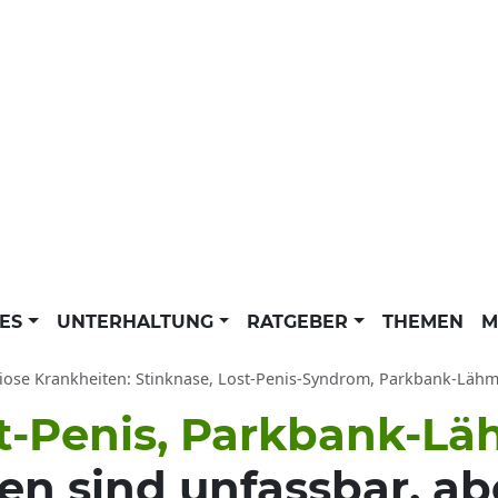
LES
UNTERHALTUNG
RATGEBER
THEMEN
M
iose Krankheiten: Stinknase, Lost-Penis-Syndrom, Parkbank-Lä
st-Penis, Parkbank-L
en sind unfassbar, ab