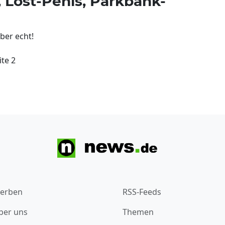
, Lost-Penis, Parkbank-
ber echt!
ite 2
erben
RSS-Feeds
ber uns
Themen