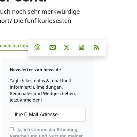
auch noch sehr merkwürdige
rt? Die fünf kuriosesten
Teilen auf Facebook
Teilen auf Whatsapp
Teilen auf Telegram
Google hinzufügen
Teilen auf Pinterest
Per E-Mail teilen
Post auf X
Newsletter abonniere
RSS
news.de zu Google hinzufügen
Newsletter von news.de
Täglich kostenlos & topaktuell
informiert: Eilmeldungen,
Regionales und Weltgeschehen.
Jetzt anmelden!
Ja, ich stimme der Erhebung,
Verarbeitung und Nutzung meiner