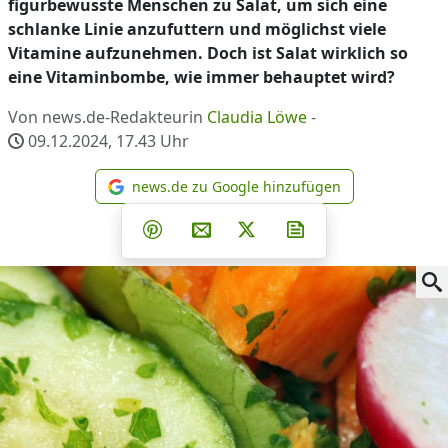
figurbewusste Menschen zu Salat, um sich eine
schlanke Linie anzufuttern und möglichst viele
Vitamine aufzunehmen. Doch ist Salat wirklich so
eine Vitaminbombe, wie immer behauptet wird?
Von news.de-Redakteurin
Claudia Löwe
-
09.12.2024, 17.43
Uhr
news.de zu Google hinzufügen
news.de zu Google hinzufüg
Teilen auf Facebook
Teilen auf Whatsapp
Teilen auf Telegram
Teilen auf Pinterest
Per E-Mail teilen
Post auf X
Newsletter abonni