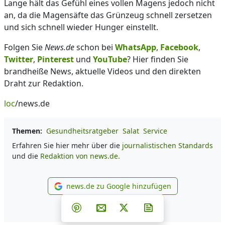
Lange hält das Gefühl eines vollen Magens jedoch nicht
an, da die Magensäfte das Grünzeug schnell zersetzen
und sich schnell wieder Hunger einstellt.
Folgen Sie
News.de
schon bei
WhatsApp
,
Facebook
,
Twitter
,
Pinterest
und
YouTube
? Hier finden Sie
brandheiße News, aktuelle Videos und den direkten
Draht zur Redaktion.
loc
/news.de
Themen:
Gesundheitsratgeber
Salat
Service
Erfahren Sie hier mehr über die
journalistischen Standards
und die
Redaktion von news.de.
news.de zu Google hinzufügen
news.de zu Google hinzufüg
Teilen auf Facebook
Teilen auf Whatsapp
Teilen auf Telegram
Teilen auf Pinterest
Per E-Mail teilen
Post auf X
Newsletter abonni