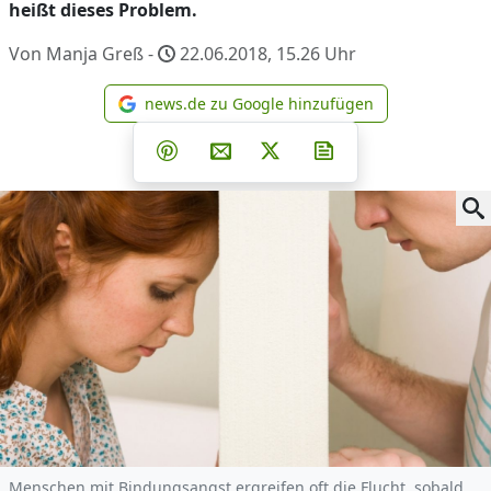
heißt dieses Problem.
Von Manja Greß -
22.06.2018, 15.26
Uhr
news.de zu Google hinzufügen
news.de zu Google hinzufüg
Teilen auf Facebook
Teilen auf Whatsapp
Teilen auf Telegram
Teilen auf Pinterest
Per E-Mail teilen
Post auf X
Newsletter abonni
Menschen mit Bindungsangst ergreifen oft die Flucht, sobald