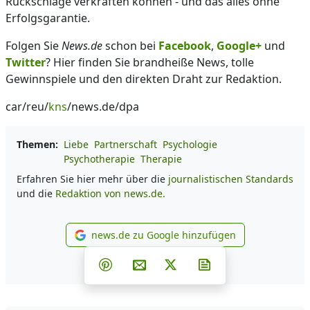
Rückschläge verkraften können - und das alles ohne
Erfolgsgarantie.
Folgen Sie
News.de
schon bei
Facebook
,
Google+
und
Twitter
? Hier finden Sie brandheiße News, tolle
Gewinnspiele und den direkten Draht zur Redaktion.
car/reu/
kns
/news.de/dpa
Themen:
Liebe
Partnerschaft
Psychologie
Psychotherapie
Therapie
Erfahren Sie hier mehr über die
journalistischen Standards
und die
Redaktion von news.de.
news.de zu Google hinzufügen
news.de zu Google hinzufüg
Teilen auf Facebook
Teilen auf Whatsapp
Teilen auf Telegram
Teilen auf Pinterest
Per E-Mail teilen
Post auf X
Newsletter abonni