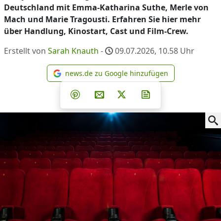
Deutschland mit Emma-Katharina Suthe, Merle von
Mach und Marie Tragousti. Erfahren Sie hier mehr
über Handlung, Kinostart, Cast und Film-Crew.
Erstellt von
Sarah Knauth
-
09.07.2026, 10.58
Uhr
news.de zu Google hinzufügen
news.de zu Google hinzufüg
Teilen auf Facebook
Teilen auf Whatsapp
Teilen auf Telegram
Teilen auf Pinterest
Per E-Mail teilen
Post auf X
Newsletter abonni