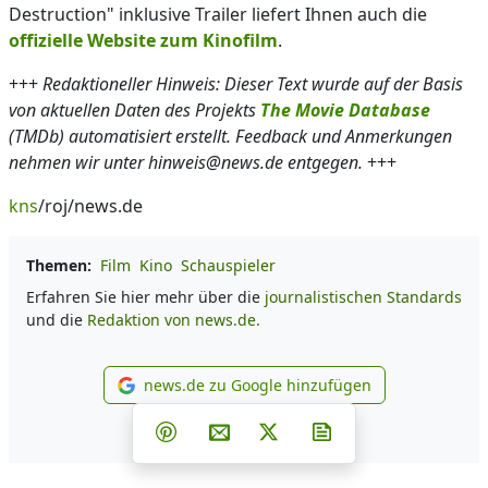
Destruction" inklusive Trailer liefert Ihnen auch die
offizielle Website zum Kinofilm
.
+++
Redaktioneller Hinweis: Dieser Text wurde auf der Basis
von aktuellen Daten des Projekts
The Movie Database
(TMDb) automatisiert erstellt. Feedback und Anmerkungen
nehmen wir unter hinweis@news.de entgegen.
+++
kns
/roj/news.de
Themen:
Film
Kino
Schauspieler
Erfahren Sie hier mehr über die
journalistischen Standards
und die
Redaktion von news.de.
news.de zu Google hinzufügen
news.de zu Google hinzufüg
Teilen auf Facebook
Teilen auf Whatsapp
Teilen auf Telegram
Teilen auf Pinterest
Per E-Mail teilen
Post auf X
Newsletter abonni