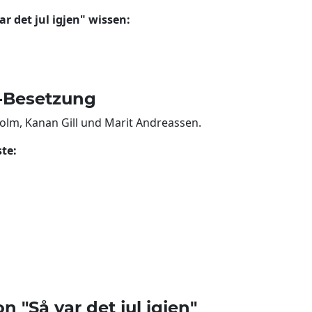
ar det jul igjen" wissen:
n"-Besetzung
Holm, Kanan Gill und Marit Andreassen.
ste:
 "Så var det jul igjen"