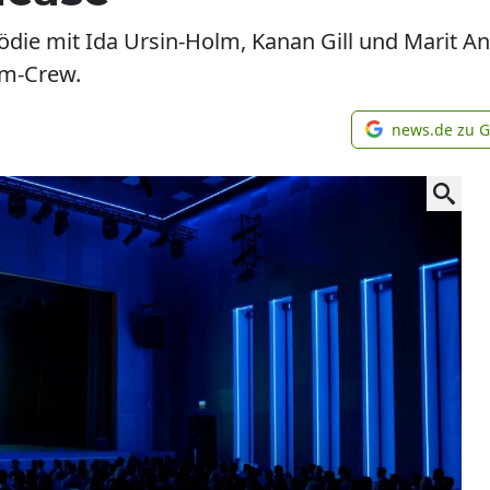
omödie mit Ida Ursin-Holm, Kanan Gill und Marit A
lm-Crew.
news.de zu 