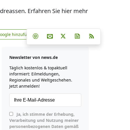
ndreassen. Erfahren Sie hier mehr
Teilen auf Facebook
Teilen auf Whatsapp
Teilen auf Telegram
Google hinzufügen
Teilen auf Pinterest
Per E-Mail teilen
Post auf X
Newsletter abonniere
RSS
news.de zu Google hinzufügen
Newsletter von news.de
Täglich kostenlos & topaktuell
informiert: Eilmeldungen,
Regionales und Weltgeschehen.
Jetzt anmelden!
Ja, ich stimme der Erhebung,
Verarbeitung und Nutzung meiner
personenbezogenen Daten gemäß