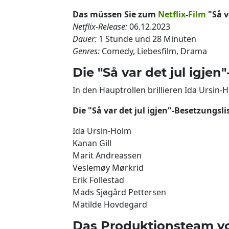
Das müssen Sie zum
Netflix
-
Film
"Så v
Netflix-Release:
06.12.2023
Dauer:
1 Stunde und 28 Minuten
Genres:
Comedy, Liebesfilm, Drama
Die "Så var det jul igje
In den Hauptrollen brillieren Ida Ursin-
Die "Så var det jul igjen"-Besetzungsli
Ida Ursin-Holm
Kanan Gill
Marit Andreassen
Veslemøy Mørkrid
Erik Follestad
Mads Sjøgård Pettersen
Matilde Hovdegard
Das Produktionsteam von