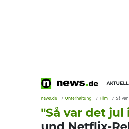
AKTUEL
news.de
Unterhaltung
Film
Så var
"Så var det jul
und Netflix-Re