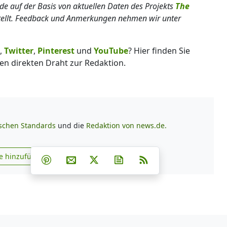
rde auf der Basis von aktuellen Daten des Projekts
The
tellt. Feedback und Anmerkungen nehmen wir unter
,
Twitter
,
Pinterest
und
YouTube
? Hier finden Sie
en direkten Draht zur Redaktion.
ischen Standards
und die
Redaktion von news.de.
Teilen auf Facebook
Teilen auf Whatsapp
Teilen auf Telegram
e hinzufügen
Teilen auf Pinterest
Per E-Mail teilen
Post auf X
Newsletter abonnieren
RSS
s.de zu Google hinzufügen