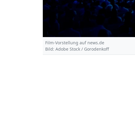
Film-Vorstellung auf news.de
Bild: Adobe Stock / Gorodenkoff