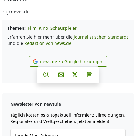
roj/news.de
Themen:
Film
Kino
Schauspieler
Erfahren Sie hier mehr über die
journalistischen Standards
und die
Redaktion von news.de.
news.de zu Google hinzufügen
news.de zu Google hinzufüg
Teilen auf Facebook
Teilen auf Whatsapp
Teilen auf Telegram
Teilen auf Pinterest
Per E-Mail teilen
Post auf X
Newsletter abonni
Newsletter von news.de
Täglich kostenlos & topaktuell informiert: Eilmeldungen,
Regionales und Weltgeschehen. Jetzt anmelden!