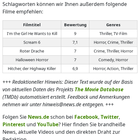
Schlagworten können wir Ihnen außerdem folgende
Filme empfehlen:
Filmtitel
Bewertung
Genres
I'm the Girl He Wants to Kill
9
Thriller, TV-Film
Scream 6
7,1
Horror, Crime, Thriller
Roter Drache
7
Crime, Thriller, Horror
Halloween Horror
7
Comedy, Horror
Hitcher, der Highway Killer
6,9
Horror, Action, Thriller
+++
Redaktioneller Hinweis: Dieser Text wurde auf der Basis
von aktuellen Daten des Projekts
The Movie Database
(TMDb) automatisiert erstellt. Feedback und Anmerkungen
nehmen wir unter hinweis@news.de entgegen.
+++
Folgen Sie
News.de
schon bei
Facebook
,
Twitter
,
Pinterest
und
YouTube
? Hier finden Sie brandheiße
News, aktuelle Videos und den direkten Draht zur
Redaktion.