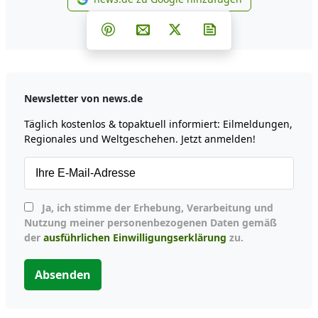
news.de zu Google hinzufüg
Teilen auf Facebook
Teilen auf Whatsapp
Teilen auf Telegram
Teilen auf Pinterest
Per E-Mail teilen
Post auf X
Newsletter abonni
Newsletter von news.de
Täglich kostenlos & topaktuell informiert: Eilmeldungen,
Regionales und Weltgeschehen. Jetzt anmelden!
Ja, ich stimme der Erhebung, Verarbeitung und
Nutzung meiner personenbezogenen Daten gemäß
der
ausführlichen Einwilligungserklärung
zu.
Absenden