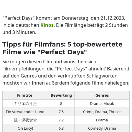
"Perfect Days" kommt am Donnerstag, den 21.12.2023,
in die deutschen
Kinos
. Die Filmlänge beträgt 2 Stunden
und 3 Minuten.
Tipps für Filmfans: 5 top-bewertete
Filme wie "Perfect Days"
Sie mögen diesen Film und wünschen sich
Filmempfehlungen, die "Perfect Days" ähneln? Basierend
auf den Genres und den verknüpften Schlagworten
möchten wir Ihnen außerdem folgende Filme nahelegen:
Filmtitel
Bewertung
Genres
キリエのうた
8
Drama, Musik
Ein streunender Hund
7,5
Crime, Drama, Thriller
続・深夜食堂
7,2
Drama
Oh Lucy!
6,8
Comedy, Drama