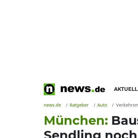
AKTUEL
news.de
Ratgeber
Auto
Verkehrsmeldung Münc
München:
Baus
Sendling noch