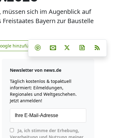
, müssen sich im Augenblick auf
Freistaates Bayern zur Baustelle
Teilen auf Facebook
Teilen auf Whatsapp
Teilen auf Telegram
Google hinzufügen
Teilen auf Pinterest
Per E-Mail teilen
Post auf X
Newsletter abonniere
RSS
news.de zu Google hinzufügen
Newsletter von news.de
Täglich kostenlos & topaktuell
informiert: Eilmeldungen,
Regionales und Weltgeschehen.
Jetzt anmelden!
Ja, ich stimme der Erhebung,
Verarbeitung und Nutzung meiner