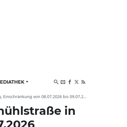
EDIATHEK
gefahr in München PLZ 81371, Sendling, Sendlinger Feld, 6.2 auf der Brudermühlstraße
mühlstraße in
7.2026