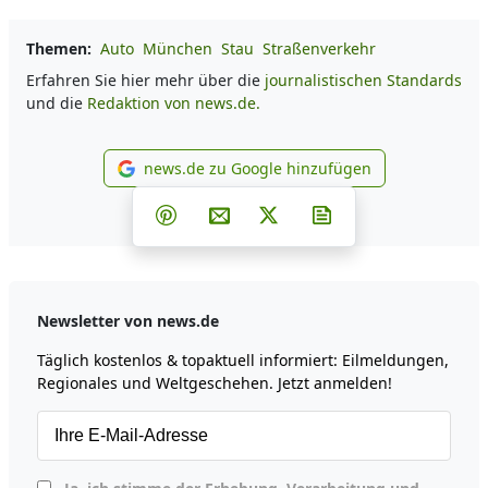
Themen:
Auto
München
Stau
Straßenverkehr
Erfahren Sie hier mehr über die
journalistischen Standards
und die
Redaktion von news.de.
news.de zu Google hinzufügen
news.de zu Google hinzufüg
Teilen auf Facebook
Teilen auf Whatsapp
Teilen auf Telegram
Teilen auf Pinterest
Per E-Mail teilen
Post auf X
Newsletter abonni
Newsletter von news.de
Täglich kostenlos & topaktuell informiert: Eilmeldungen,
Regionales und Weltgeschehen. Jetzt anmelden!