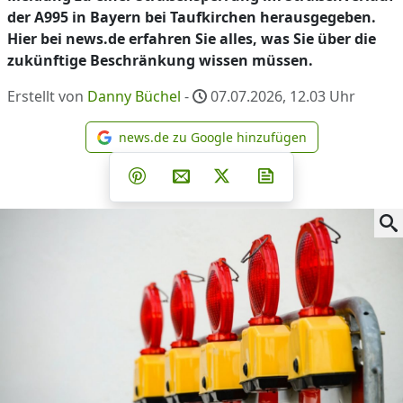
der A995 in Bayern bei Taufkirchen herausgegeben.
Hier bei news.de erfahren Sie alles, was Sie über die
zukünftige Beschränkung wissen müssen.
Erstellt von
Danny Büchel
-
07.07.2026, 12.03
Uhr
news.de zu Google hinzufügen
news.de zu Google hinzufüg
Teilen auf Facebook
Teilen auf Whatsapp
Teilen auf Telegram
Teilen auf Pinterest
Per E-Mail teilen
Post auf X
Newsletter abonni