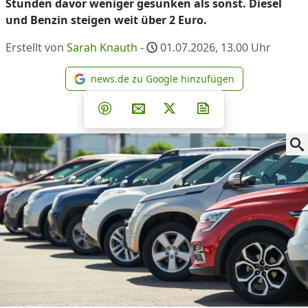
Stunden davor weniger gesunken als sonst. Diesel
und Benzin steigen weit über 2 Euro.
Erstellt von
Sarah Knauth
-
01.07.2026, 13.00
Uhr
news.de zu Google hinzufügen
news.de zu Google hinzufüg
Teilen auf Facebook
Teilen auf Whatsapp
Teilen auf Telegram
Teilen auf Pinterest
Per E-Mail teilen
Post auf X
Newsletter abonni