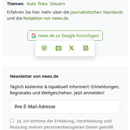
Themen:
Auto
Preis
Steuern
Erfahren Sie hier mehr über die
journalistischen Standards
und die
Redaktion von news.de.
news.de zu Google hinzufügen
news.de zu Google hinzufüg
Teilen auf Facebook
Teilen auf Whatsapp
Teilen auf Telegram
Teilen auf Pinterest
Per E-Mail teilen
Post auf X
Newsletter abonni
Newsletter von news.de
Täglich kostenlos & topaktuell informiert: Eilmeldungen,
Regionales und Weltgeschehen. Jetzt anmelden!
Ja, ich stimme der Erhebung, Verarbeitung und
Nutzung meiner personenbezogenen Daten gemäß