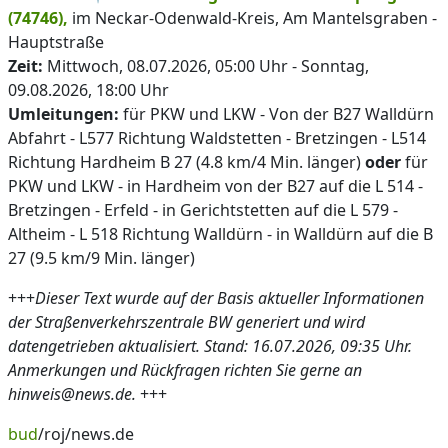
(74746),
im Neckar-Odenwald-Kreis, Am Mantelsgraben -
Hauptstraße
Zeit:
Mittwoch, 08.07.2026, 05:00 Uhr - Sonntag,
09.08.2026, 18:00 Uhr
Umleitungen:
für PKW und LKW - Von der B27 Walldürn
Abfahrt - L577 Richtung Waldstetten - Bretzingen - L514
Richtung Hardheim B 27 (4.8 km/4 Min. länger)
oder
für
PKW und LKW - in Hardheim von der B27 auf die L 514 -
Bretzingen - Erfeld - in Gerichtstetten auf die L 579 -
Altheim - L 518 Richtung Walldürn - in Walldürn auf die B
27 (9.5 km/9 Min. länger)
+++
Dieser Text wurde auf der Basis aktueller Informationen
der Straßenverkehrszentrale BW generiert und wird
datengetrieben aktualisiert. Stand: 16.07.2026, 09:35 Uhr.
Anmerkungen und Rückfragen richten Sie gerne an
hinweis@news.de.
+++
bud
/roj/news.de