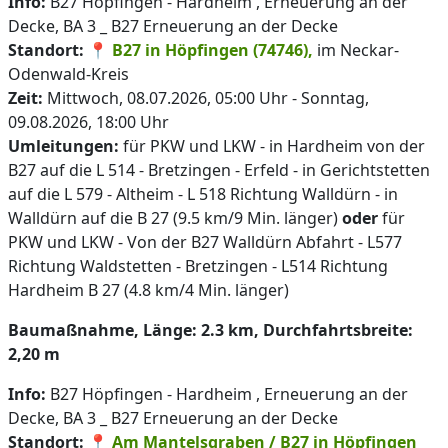
Info:
B27 Höpfingen - Hardheim , Erneuerung an der
Decke, BA 3 _ B27 Erneuerung an der Decke
Standort:
📍
B27 in Höpfingen (74746),
im Neckar-
Odenwald-Kreis
Zeit:
Mittwoch, 08.07.2026, 05:00 Uhr - Sonntag,
09.08.2026, 18:00 Uhr
Umleitungen:
für PKW und LKW - in Hardheim von der
B27 auf die L 514 - Bretzingen - Erfeld - in Gerichtstetten
auf die L 579 - Altheim - L 518 Richtung Walldürn - in
Walldürn auf die B 27 (9.5 km/9 Min. länger)
oder
für
PKW und LKW - Von der B27 Walldürn Abfahrt - L577
Richtung Waldstetten - Bretzingen - L514 Richtung
Hardheim B 27 (4.8 km/4 Min. länger)
Baumaßnahme, Länge: 2.3 km, Durchfahrtsbreite:
2,20 m
Info:
B27 Höpfingen - Hardheim , Erneuerung an der
Decke, BA 3 _ B27 Erneuerung an der Decke
Standort:
📍
Am Mantelsgraben / B27 in Höpfingen