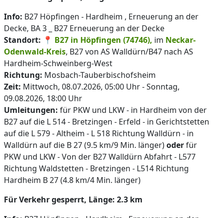
Info:
B27 Höpfingen - Hardheim , Erneuerung an der
Decke, BA 3 _ B27 Erneuerung an der Decke
Standort:
📍
B27 in Höpfingen (74746),
im
Neckar-
Odenwald-Kreis
, B27 von AS Walldürn/B47 nach AS
Hardheim-Schweinberg-West
Richtung:
Mosbach-Tauberbischofsheim
Zeit:
Mittwoch, 08.07.2026, 05:00 Uhr - Sonntag,
09.08.2026, 18:00 Uhr
Umleitungen:
für PKW und LKW - in Hardheim von der
B27 auf die L 514 - Bretzingen - Erfeld - in Gerichtstetten
auf die L 579 - Altheim - L 518 Richtung Walldürn - in
Walldürn auf die B 27 (9.5 km/9 Min. länger)
oder
für
PKW und LKW - Von der B27 Walldürn Abfahrt - L577
Richtung Waldstetten - Bretzingen - L514 Richtung
Hardheim B 27 (4.8 km/4 Min. länger)
Für Verkehr gesperrt, Länge: 2.3 km