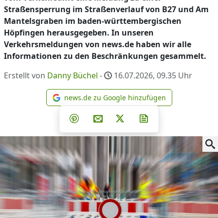
Straßensperrung im Straßenverlauf von B27 und Am
Mantelsgraben im baden-württembergischen
Höpfingen herausgegeben. In unseren
Verkehrsmeldungen von news.de haben wir alle
Informationen zu den Beschränkungen gesammelt.
Erstellt von
Danny Büchel
-
16.07.2026, 09.35
Uhr
news.de zu Google hinzufügen
news.de zu Google hinzufüg
Teilen auf Facebook
Teilen auf Whatsapp
Teilen auf Telegram
Teilen auf Pinterest
Per E-Mail teilen
Post auf X
Newsletter abonni