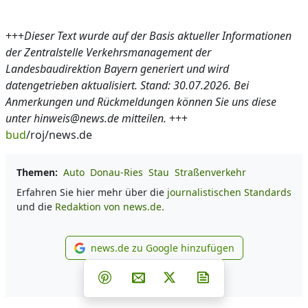
+++
Dieser Text wurde auf der Basis aktueller Informationen
der Zentralstelle Verkehrsmanagement der
Landesbaudirektion Bayern generiert und wird
datengetrieben aktualisiert. Stand: 30.07.2026. Bei
Anmerkungen und Rückmeldungen können Sie uns diese
unter hinweis@news.de mitteilen.
+++
bud
/roj/news.de
Themen:
Auto
Donau-Ries
Stau
Straßenverkehr
Erfahren Sie hier mehr über die
journalistischen Standards
und die
Redaktion von news.de.
news.de zu Google hinzufügen
news.de zu Google hinzufüg
Teilen auf Facebook
Teilen auf Whatsapp
Teilen auf Telegram
Teilen auf Pinterest
Per E-Mail teilen
Post auf X
Newsletter abonni