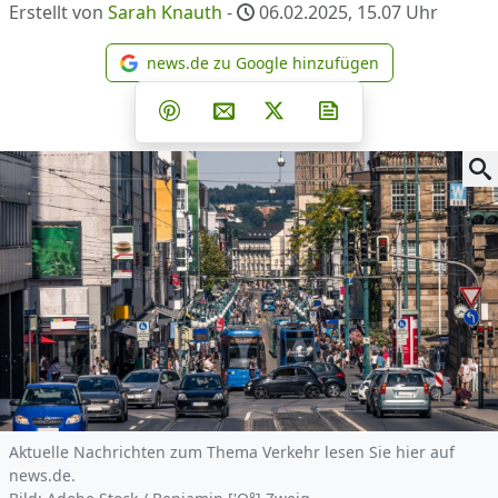
Erstellt von
Sarah Knauth
-
06.02.2025, 15.07
Uhr
news.de zu Google hinzufügen
news.de zu Google hinzufüg
Teilen auf Facebook
Teilen auf Whatsapp
Teilen auf Telegram
Teilen auf Pinterest
Per E-Mail teilen
Post auf X
Newsletter abonni
Aktuelle Nachrichten zum Thema Verkehr lesen Sie hier auf
news.de.