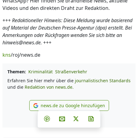
WhatsApp? Hier finden Sie brandheiße News, aktuelle
Videos und den direkten Draht zur Redaktion.
+++
Redaktioneller Hinweis: Diese Meldung wurde basierend
auf Material der Deutschen Presse-Agentur (dpa) erstellt. Bei
Anmerkungen oder Rückfragen wenden Sie sich bitte an
hinweis@news.de.
+++
kns
/roj/news.de
Themen:
Kriminalität
Straßenverkehr
Erfahren Sie hier mehr über die
journalistischen Standards
und die
Redaktion von news.de.
news.de zu Google hinzufügen
news.de zu Google hinzufüg
Teilen auf Facebook
Teilen auf Whatsapp
Teilen auf Telegram
Teilen auf Pinterest
Per E-Mail teilen
Post auf X
Newsletter abonni