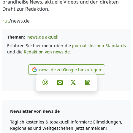
brandheiße News, aktuelle Videos und den direkten
Draht zur Redaktion.
rut
/news.de
Themen:
news.de aktuell
Erfahren Sie hier mehr über die
journalistischen Standards
und die
Redaktion von news.de.
news.de zu Google hinzufügen
news.de zu Google hinzufüg
Teilen auf Facebook
Teilen auf Whatsapp
Teilen auf Telegram
Teilen auf Pinterest
Per E-Mail teilen
Post auf X
Newsletter abonni
Newsletter von news.de
Täglich kostenlos & topaktuell informiert: Eilmeldungen,
Regionales und Weltgeschehen. Jetzt anmelden!