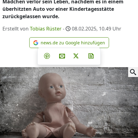
Mädchen verlor sein Leben, nachdem es in einem
überhitzten Auto vor einer Kindertagesstätte
zurückgelassen wurde.
Erstellt von
Tobias Rüster
-
08.02.2025, 10.49
Uhr
news.de zu Google hinzufügen
news.de zu Google hinzufüg
Teilen auf Facebook
Teilen auf Whatsapp
Teilen auf Telegram
Teilen auf Pinterest
Per E-Mail teilen
Post auf X
Newsletter abonni