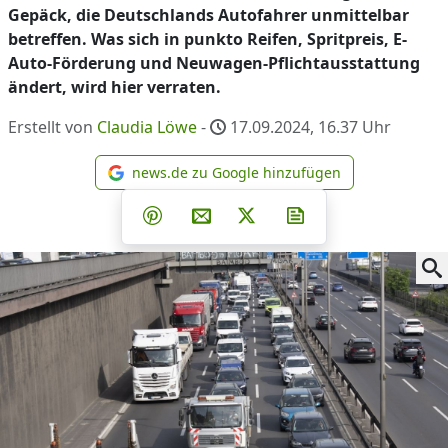
Gepäck, die Deutschlands Autofahrer unmittelbar
betreffen. Was sich in punkto Reifen, Spritpreis, E-
Auto-Förderung und Neuwagen-Pflichtausstattung
ändert, wird hier verraten.
Erstellt von
Claudia Löwe
-
17.09.2024, 16.37
Uhr
news.de zu Google hinzufügen
news.de zu Google hinzufüg
Teilen auf Facebook
Teilen auf Whatsapp
Teilen auf Telegram
Teilen auf Pinterest
Per E-Mail teilen
Post auf X
Newsletter abonni