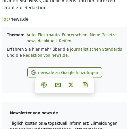
brandheiße News, aktuelle Videos und den direkten
Draht zur Redaktion.
loc
/news.de
Themen:
Auto
Elektroauto
Führerschein
Neue Gesetze
news.de aktuell
Reifen
Erfahren Sie hier mehr über die
journalistischen Standards
und die
Redaktion von news.de.
news.de zu Google hinzufügen
news.de zu Google hinzufüg
Teilen auf Facebook
Teilen auf Whatsapp
Teilen auf Telegram
Teilen auf Pinterest
Per E-Mail teilen
Post auf X
Newsletter abonni
Newsletter von news.de
Täglich kostenlos & topaktuell informiert: Eilmeldungen,