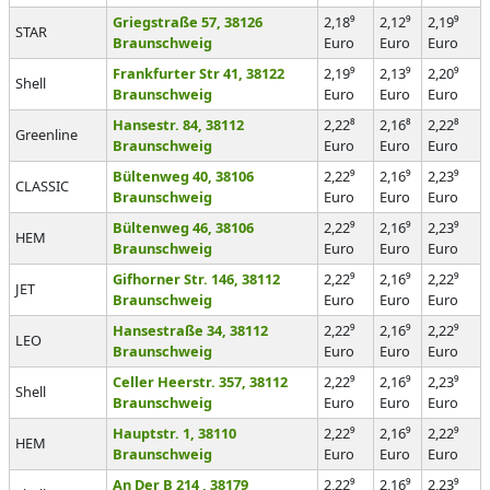
Griegstraße 57, 38126
2,18⁹
2,12⁹
2,19⁹
STAR
Braunschweig
Euro
Euro
Euro
Frankfurter Str 41, 38122
2,19⁹
2,13⁹
2,20⁹
Shell
Braunschweig
Euro
Euro
Euro
Hansestr. 84, 38112
2,22⁸
2,16⁸
2,22⁸
Greenline
Braunschweig
Euro
Euro
Euro
Bültenweg 40, 38106
2,22⁹
2,16⁹
2,23⁹
CLASSIC
Braunschweig
Euro
Euro
Euro
Bültenweg 46, 38106
2,22⁹
2,16⁹
2,23⁹
HEM
Braunschweig
Euro
Euro
Euro
Gifhorner Str. 146, 38112
2,22⁹
2,16⁹
2,22⁹
JET
Braunschweig
Euro
Euro
Euro
Hansestraße 34, 38112
2,22⁹
2,16⁹
2,22⁹
LEO
Braunschweig
Euro
Euro
Euro
Celler Heerstr. 357, 38112
2,22⁹
2,16⁹
2,23⁹
Shell
Braunschweig
Euro
Euro
Euro
Hauptstr. 1, 38110
2,22⁹
2,16⁹
2,22⁹
HEM
Braunschweig
Euro
Euro
Euro
An Der B 214 , 38179
2,22⁹
2,16⁹
2,23⁹