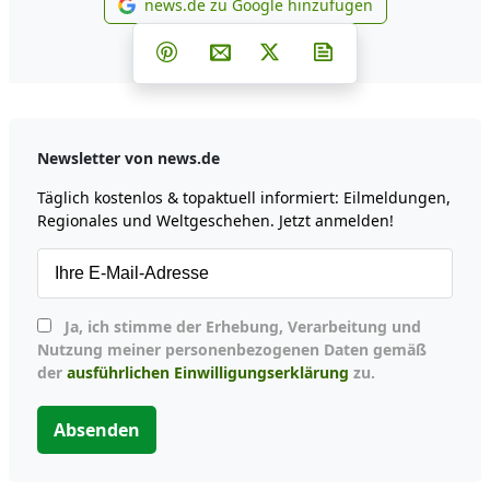
news.de zu Google hinzufügen
news.de zu Google hinzufüg
Teilen auf Facebook
Teilen auf Whatsapp
Teilen auf Telegram
Teilen auf Pinterest
Per E-Mail teilen
Post auf X
Newsletter abonni
Newsletter von news.de
Täglich kostenlos & topaktuell informiert: Eilmeldungen,
Regionales und Weltgeschehen. Jetzt anmelden!
Ja, ich stimme der Erhebung, Verarbeitung und
Nutzung meiner personenbezogenen Daten gemäß
der
ausführlichen Einwilligungserklärung
zu.
Absenden