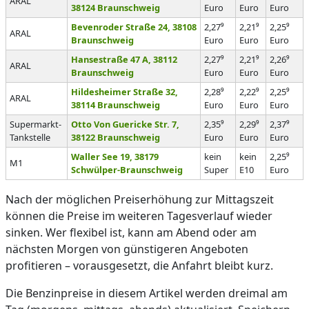
ARAL
38124 Braunschweig
Euro
Euro
Euro
Bevenroder Straße 24, 38108
2,27⁹
2,21⁹
2,25⁹
ARAL
Braunschweig
Euro
Euro
Euro
Hansestraße 47 A, 38112
2,27⁹
2,21⁹
2,26⁹
ARAL
Braunschweig
Euro
Euro
Euro
Hildesheimer Straße 32,
2,28⁹
2,22⁹
2,25⁹
ARAL
38114 Braunschweig
Euro
Euro
Euro
Supermarkt-
Otto Von Guericke Str. 7,
2,35⁹
2,29⁹
2,37⁹
Tankstelle
38122 Braunschweig
Euro
Euro
Euro
Waller See 19, 38179
kein
kein
2,25⁹
M1
Schwülper-Braunschweig
Super
E10
Euro
Nach der möglichen Preiserhöhung zur Mittagszeit
können die Preise im weiteren Tagesverlauf wieder
sinken. Wer flexibel ist, kann am Abend oder am
nächsten Morgen von günstigeren Angeboten
profitieren – vorausgesetzt, die Anfahrt bleibt kurz.
Die Benzinpreise in diesem Artikel werden dreimal am