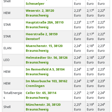
Shell
Schwuelper
Euro
Euro
Euro
Weserstr. 2, 38120
2,23⁹
2,17⁹
2,22⁹
HEM
Braunschweig
Euro
Euro
Euro
Hauptstraße 28A, 38110
2,23⁹
2,17⁹
2,22⁹
STAR
Braunschweig
Euro
Euro
Euro
Heerstraße 2, 38159
2,23⁹
2,17⁹
2,22⁹
STAR
Denstorf
Euro
Euro
Euro
Muenchenstr. 15, 38120
2,24⁹
2,18⁹
2,23⁹
ELAN
Braunschweig
Euro
Euro
Euro
Helmstedter Str. 56, 38126
2,24⁹
2,18⁹
2,23⁹
LEO
Braunschweig
Euro
Euro
Euro
Im Remenfeld A 5, 38104
2,24⁹
2,18⁹
2,23⁹
HEM
Braunschweig
Euro
Euro
Euro
Im Moorbusche 103, 38162
2,24⁹
2,18⁹
2,23⁹
HEM
Cremlingen
Euro
Euro
Euro
TotalEnergie
Celler Str. 65, 38114
2,25⁹
2,19⁹
2,24⁹
s
Braunschweig
Euro
Euro
Euro
Münchenstr. 20, 38120
2,25⁹
2,19⁹
2,24⁹
Shell
Braunschweig
Euro
Euro
Euro