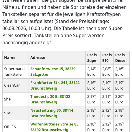
Wir helfen Ihnen, die günstigsten Benzinpreise in Ihrer
Nähe zu finden und haben die Spritpreise der einzelnen
Tankstellen separat für die jeweiligen Kraftstofftypen
tabellarisch aufgelistet (Stand der Preisabfrage:
06.08.2026, 16.03 Uhr). Die Tabelle ist nach dem Super-
Preis sortiert. Tankstellen ohne Super werden
nachrangig angezeigt.
Preis
Preis
Preis
Name
Adresse
Super
E10
Diesel
Supermarkt-
Schaeferwiese 15, 38239
2,14⁹
2,08⁹
2,16⁹
Tankstelle
Salzgitter
Euro
Euro
Euro
Frankfurter Str. 241, 38122
2,16⁹
2,10⁹
2,19⁹
CleanCar
Braunschweig
Euro
Euro
Euro
Thiedestr. 30 B, 38122
2,17⁹
2,11⁹
2,20⁹
Shell
Braunschweig
Euro
Euro
Euro
Neustadtring 30, 38114
2,18⁹
2,12⁹
2,19⁹
STAR
Braunschweig
Euro
Euro
Euro
Wolfenbütteler Straße 85,
2,18⁹
2,12⁹
2,19⁹
ORLEN
38102 Braunschweig
Euro
Euro
Euro