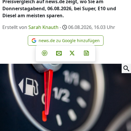
Preisvergleich auf news.de zeigt, wo Sie am
Donnerstagabend, 06.08.2026, bei Super, E10 und
Diesel am meisten sparen.
Erstellt von
Sarah Knauth
-
06.08.2026, 16.03
Uhr
news.de zu Google hinzufügen
news.de zu Google hinzufüg
Teilen auf Facebook
Teilen auf Whatsapp
Teilen auf Telegram
Teilen auf Pinterest
Per E-Mail teilen
Post auf X
Newsletter abonni