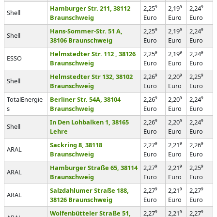
Hamburger Str. 211, 38112
2,25⁹
2,19⁹
2,24⁹
Shell
Braunschweig
Euro
Euro
Euro
Hans-Sommer-Str. 51 A,
2,25⁹
2,19⁹
2,24⁹
Shell
38106 Braunschweig
Euro
Euro
Euro
Helmstedter Str. 112 , 38126
2,25⁹
2,19⁹
2,24⁹
ESSO
Braunschweig
Euro
Euro
Euro
Helmstedter Str 132, 38102
2,26⁹
2,20⁹
2,25⁹
Shell
Braunschweig
Euro
Euro
Euro
TotalEnergie
Berliner Str. 54A, 38104
2,26⁹
2,20⁹
2,24⁹
s
Braunschweig
Euro
Euro
Euro
In Den Lohbalken 1, 38165
2,26⁹
2,20⁹
2,24⁹
Shell
Lehre
Euro
Euro
Euro
Sackring 8, 38118
2,27⁹
2,21⁹
2,26⁹
ARAL
Braunschweig
Euro
Euro
Euro
Hamburger Straße 65, 38114
2,27⁹
2,21⁹
2,25⁹
ARAL
Braunschweig
Euro
Euro
Euro
Salzdahlumer Straße 188,
2,27⁹
2,21⁹
2,27⁹
ARAL
38126 Braunschweig
Euro
Euro
Euro
Wolfenbütteler Straße 51,
2,27⁹
2,21⁹
2,27⁹