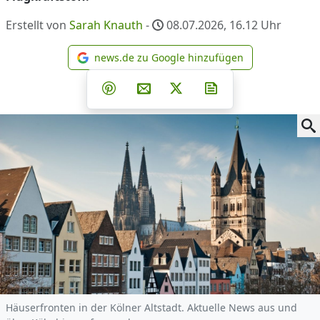
Erstellt von
Sarah Knauth
-
08.07.2026, 16.12
Uhr
news.de zu Google hinzufügen
news.de zu Google hinzufüg
Teilen auf Facebook
Teilen auf Whatsapp
Teilen auf Telegram
Teilen auf Pinterest
Per E-Mail teilen
Post auf X
Newsletter abonni
Häuserfronten in der Kölner Altstadt. Aktuelle News aus und