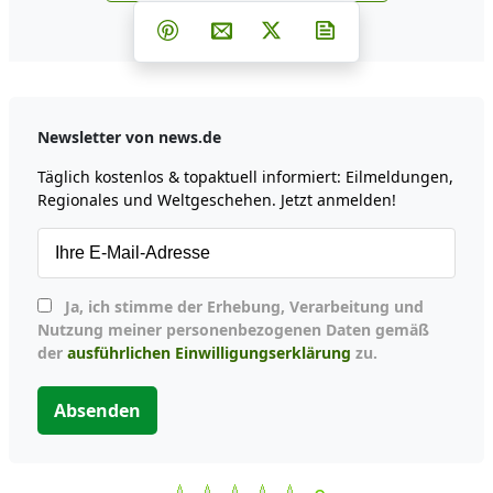
Teilen auf Facebook
Teilen auf Whatsapp
Teilen auf Telegram
Teilen auf Pinterest
Per E-Mail teilen
Post auf X
Newsletter abonni
Newsletter von news.de
Täglich kostenlos & topaktuell informiert: Eilmeldungen,
Regionales und Weltgeschehen. Jetzt anmelden!
Ja, ich stimme der Erhebung, Verarbeitung und
Nutzung meiner personenbezogenen Daten gemäß
der
ausführlichen Einwilligungserklärung
zu.
Absenden