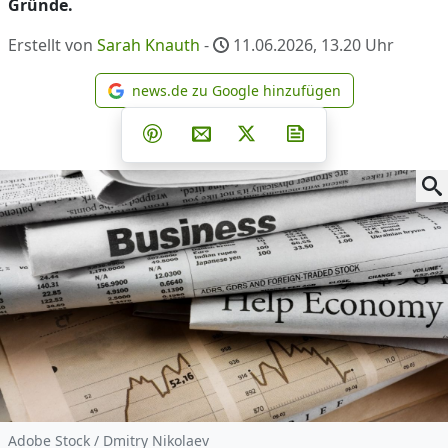
Gründe.
Erstellt von
Sarah Knauth
-
11.06.2026, 13.20
Uhr
news.de zu Google hinzufügen
news.de zu Google hinzufüg
Teilen auf Facebook
Teilen auf Whatsapp
Teilen auf Telegram
Teilen auf Pinterest
Per E-Mail teilen
Post auf X
Newsletter abonni
Adobe Stock / Dmitry Nikolaev