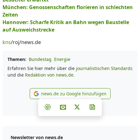
München: Genossenschaften florieren in schlechten
Zeiten
Hannover: Scharfe Kritik an Bahn wegen Baustelle
auf Ausweichstrecke
kns
/roj/news.de
Themen:
Bundestag
Energie
Erfahren Sie hier mehr über die
journalistischen Standards
und die
Redaktion von news.de.
news.de zu Google hinzufügen
news.de zu Google hinzufüg
Teilen auf Facebook
Teilen auf Whatsapp
Teilen auf Telegram
Teilen auf Pinterest
Per E-Mail teilen
Post auf X
Newsletter abonni
Newsletter von news.de