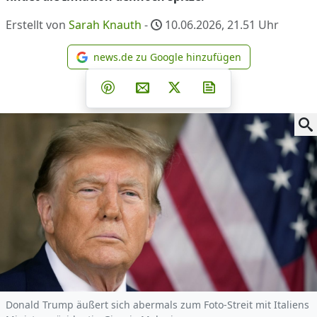
Erstellt von
Sarah Knauth
-
10.06.2026, 21.51
Uhr
news.de zu Google hinzufügen
news.de zu Google hinzufüg
Teilen auf Facebook
Teilen auf Whatsapp
Teilen auf Telegram
Teilen auf Pinterest
Per E-Mail teilen
Post auf X
Newsletter abonni
Donald Trump äußert sich abermals zum Foto-Streit mit Italiens