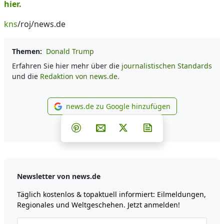
hier.
kns
/roj/news.de
Themen:
Donald Trump
Erfahren Sie hier mehr über die
journalistischen Standards
und die
Redaktion von news.de.
news.de zu Google hinzufügen
news.de zu Google hinzufüg
Teilen auf Facebook
Teilen auf Whatsapp
Teilen auf Telegram
Teilen auf Pinterest
Per E-Mail teilen
Post auf X
Newsletter abonni
Newsletter von news.de
Täglich kostenlos & topaktuell informiert: Eilmeldungen,
Regionales und Weltgeschehen. Jetzt anmelden!