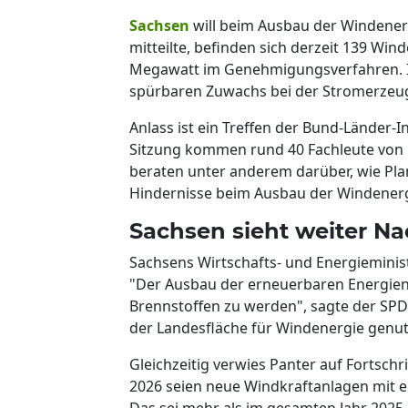
Sachsen
will beim Ausbau der Windenerg
mitteilte, befinden sich derzeit 139 Wi
Megawatt im Genehmigungsverfahren. I
spürbaren Zuwachs bei der Stromerzeu
Anlass ist ein Treffen der Bund-Länder-I
Sitzung kommen rund 40 Fachleute von
beraten unter anderem darüber, wie P
Hindernisse beim Ausbau der Windener
Sachsen sieht weiter N
Sachsens Wirtschafts- und Energieminis
"Der Ausbau der erneuerbaren Energien
Brennstoffen zu werden", sagte der SPD-Po
der Landesfläche für Windenergie genu
Gleichzeitig verwies Panter auf Fortsch
2026 seien neue Windkraftanlagen mit 
Das sei mehr als im gesamten Jahr 2025