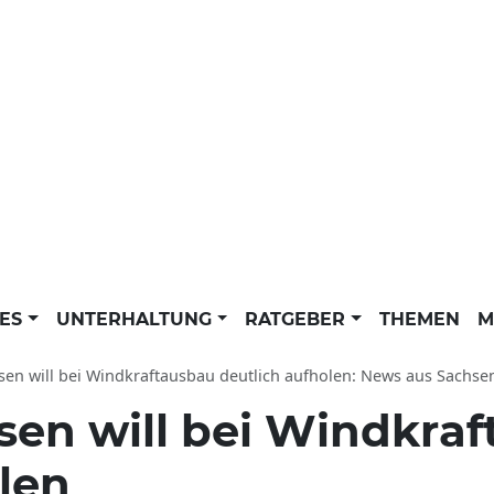
LES
UNTERHALTUNG
RATGEBER
THEMEN
M
en will bei Windkraftausbau deutlich aufholen: News aus Sachsen, Dresd
sen will bei Windkra
len