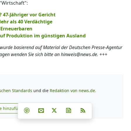
"Wirtschaft":
 47-Jähriger vor Gericht
ehr als 40 Verdächtige
s Erneuerbaren
 auf Produktion im günstigen Ausland
 wurde basierend auf Material der Deutschen Presse-Agentur
ragen wenden Sie sich bitte an hinweis@news.de.
+++
ischen Standards
und die
Redaktion von news.de.
Teilen auf Facebook
Teilen auf Whatsapp
Teilen auf Telegram
e hinzufügen
Teilen auf Pinterest
Per E-Mail teilen
Post auf X
Newsletter abonnieren
RSS
s.de zu Google hinzufügen