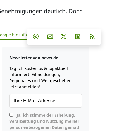
r Genehmigungen deutlich. Doch
Teilen auf Facebook
Teilen auf Whatsapp
Teilen auf Telegram
Google hinzufügen
Teilen auf Pinterest
Per E-Mail teilen
Post auf X
Newsletter abonniere
RSS
news.de zu Google hinzufügen
Newsletter von news.de
Täglich kostenlos & topaktuell
informiert: Eilmeldungen,
Regionales und Weltgeschehen.
Jetzt anmelden!
Ja, ich stimme der Erhebung,
Verarbeitung und Nutzung meiner
personenbezogenen Daten gemäß