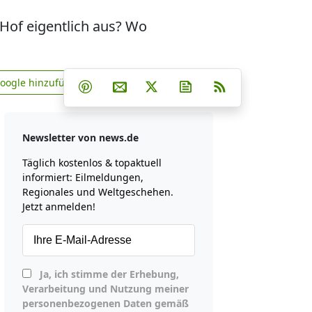
Hof eigentlich aus? Wo
Teilen auf Facebook
Teilen auf Whatsapp
Teilen auf Telegram
Google hinzufügen
Teilen auf Pinterest
Per E-Mail teilen
Post auf X
Newsletter abonniere
RSS
news.de zu Google hinzufügen
Newsletter von news.de
Täglich kostenlos & topaktuell
informiert: Eilmeldungen,
Regionales und Weltgeschehen.
Jetzt anmelden!
Ja, ich stimme der Erhebung,
Verarbeitung und Nutzung meiner
personenbezogenen Daten gemäß