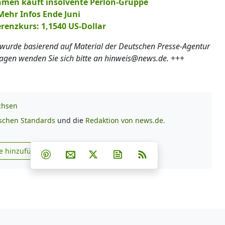
men kauft insolvente Perlon-Gruppe
Mehr Infos Ende Juni
renzkurs: 1,1540 US-Dollar
 wurde basierend auf Material der Deutschen Presse-Agentur
ragen wenden Sie sich bitte an hinweis@news.de.
+++
chsen
ischen Standards
und die
Redaktion von news.de.
Teilen auf Facebook
Teilen auf Whatsapp
Teilen auf Telegram
e hinzufügen
Teilen auf Pinterest
Per E-Mail teilen
Post auf X
Newsletter abonnieren
RSS
s.de zu Google hinzufügen