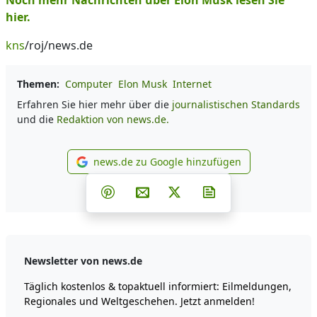
Noch mehr Nachrichten über Elon Musk lesen Sie
hier.
kns
/roj/news.de
Themen:
Computer
Elon Musk
Internet
Erfahren Sie hier mehr über die
journalistischen Standards
und die
Redaktion von news.de.
news.de zu Google hinzufügen
news.de zu Google hinzufüg
Teilen auf Facebook
Teilen auf Whatsapp
Teilen auf Telegram
Teilen auf Pinterest
Per E-Mail teilen
Post auf X
Newsletter abonni
Newsletter von news.de
Täglich kostenlos & topaktuell informiert: Eilmeldungen,
Regionales und Weltgeschehen. Jetzt anmelden!