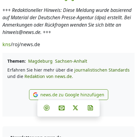
+++
Redaktioneller Hinweis: Diese Meldung wurde basierend
auf Material der Deutschen Presse-Agentur (dpa) erstellt. Bei
Anmerkungen oder Rückfragen wenden Sie sich bitte an
hinweis@news.de.
+++
kns
/roj/news.de
Themen:
Magdeburg
Sachsen-Anhalt
Erfahren Sie hier mehr über die
journalistischen Standards
und die
Redaktion von news.de.
news.de zu Google hinzufügen
news.de zu Google hinzufüg
Teilen auf Facebook
Teilen auf Whatsapp
Teilen auf Telegram
Teilen auf Pinterest
Per E-Mail teilen
Post auf X
Newsletter abonni