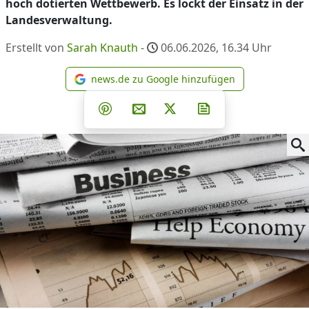
hoch dotierten Wettbewerb. Es lockt der Einsatz in der
Landesverwaltung.
Erstellt von
Sarah Knauth
-
06.06.2026, 16.34
Uhr
news.de zu Google hinzufügen
news.de zu Google hinzufüg
Teilen auf Facebook
Teilen auf Whatsapp
Teilen auf Telegram
Teilen auf Pinterest
Per E-Mail teilen
Post auf X
Newsletter abonni