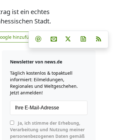
rag ist ein echtes
hessischen Stadt.
Teilen auf Facebook
Teilen auf Whatsapp
Teilen auf Telegram
Google hinzufügen
Teilen auf Pinterest
Per E-Mail teilen
Post auf X
Newsletter abonniere
RSS
news.de zu Google hinzufügen
Newsletter von news.de
Täglich kostenlos & topaktuell
informiert: Eilmeldungen,
Regionales und Weltgeschehen.
Jetzt anmelden!
Ja, ich stimme der Erhebung,
Verarbeitung und Nutzung meiner
personenbezogenen Daten gemäß