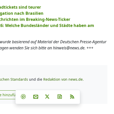
badtickets sind teurer
egation nach Brasilien
chrichten im Breaking-News-Ticker
26: Welche Bundesländer und Städte haben am
 wurde basierend auf Material der Deutschen Presse-Agentur
ragen wenden Sie sich bitte an hinweis@news.de.
+++
ischen Standards
und die
Redaktion von news.de.
Teilen auf Facebook
Teilen auf Whatsapp
Teilen auf Telegram
e hinzufügen
Teilen auf Pinterest
Per E-Mail teilen
Post auf X
Newsletter abonnieren
RSS
s.de zu Google hinzufügen