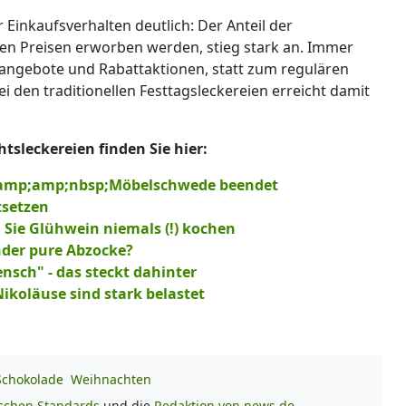
 Einkaufsverhalten deutlich: Der Anteil der
ten Preisen erworben werden, stieg stark an. Immer
angebote und Rabattaktionen, statt zum regulären
bei den traditionellen Festtagsleckereien erreicht damit
leckereien finden Sie hier:
:&amp;amp;nbsp;Möbelschwede beendet
tsetzen
 Sie Glühwein niemals (!) kochen
nder pure Abzocke?
sch" - das steckt dahinter
Nikoläuse sind stark belastet
Schokolade
Weihnachten
ischen Standards
und die
Redaktion von news.de.