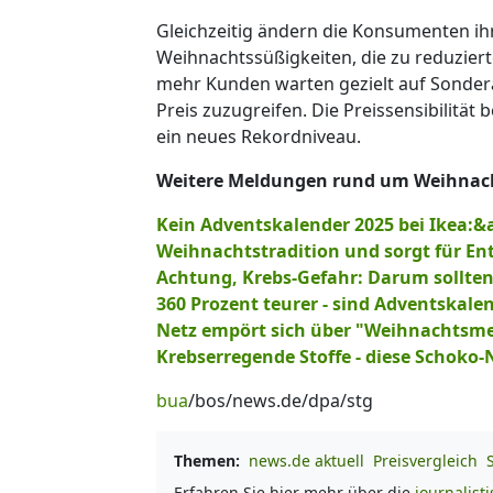
Gleichzeitig ändern die Konsumenten ihr
Weihnachtssüßigkeiten, die zu reduzier
mehr Kunden warten gezielt auf Sonder
Preis zuzugreifen. Die Preissensibilität 
ein neues Rekordniveau.
Weitere Meldungen rund um Weihnachts
Kein Adventskalender 2025 bei Ikea
Weihnachtstradition und sorgt für En
Achtung, Krebs-Gefahr: Darum sollten
360 Prozent teurer - sind Adventskale
Netz empört sich über "Weihnachtsmen
Krebserregende Stoffe - diese Schoko-
bua
/bos/news.de/dpa/stg
Themen:
news.de aktuell
Preisvergleich
Erfahren Sie hier mehr über die
journalist