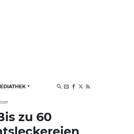
EDIATHEK
euer
Bis zu 60
htsleckereien