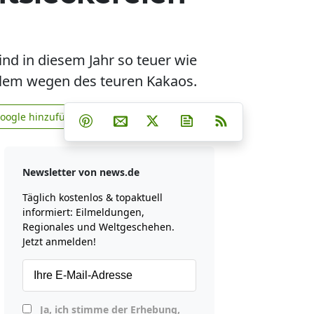
d in diesem Jahr so teuer wie
allem wegen des teuren Kakaos.
Teilen auf Facebook
Teilen auf Whatsapp
Teilen auf Telegram
Google hinzufügen
Teilen auf Pinterest
Per E-Mail teilen
Post auf X
Newsletter abonniere
RSS
news.de zu Google hinzufügen
Newsletter von news.de
Täglich kostenlos & topaktuell
informiert: Eilmeldungen,
Regionales und Weltgeschehen.
Jetzt anmelden!
Ja, ich stimme der Erhebung,