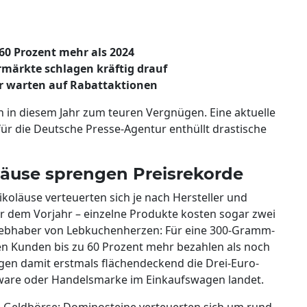
60 Prozent mehr als 2024
märkte schlagen kräftig drauf
er warten auf Rabattaktionen
n in diesem Jahr zum teuren Vergnügen. Eine aktuelle
r die Deutsche Presse-Agentur enthüllt drastische
äuse sprengen Preisrekorde
läuse verteuerten sich je nach Hersteller und
 dem Vorjahr – einzelne Produkte kosten sogar zwei
s Liebhaber von Lebkuchenherzen: Für eine 300-Gramm-
n Kunden bis zu 60 Prozent mehr bezahlen als noch
ngen damit erstmals flächendeckend die Drei-Euro-
are oder Handelsmarke im Einkaufswagen landet.
e Geldbörse: Dominosteine verteuerten sich um rund