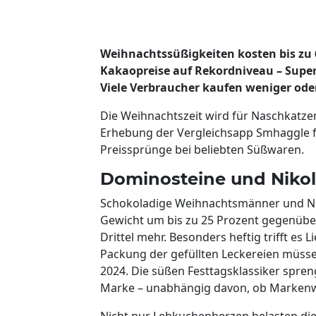
Weihnachtssüßigkeiten kosten bis zu 
Kakaopreise auf Rekordniveau – Super
Viele Verbraucher kaufen weniger od
Die Weihnachtszeit wird für Naschkatze
Erhebung der Vergleichsapp Smhaggle fü
Preissprünge bei beliebten Süßwaren.
Dominosteine und Nikol
Schokoladige Weihnachtsmänner und Niko
Gewicht um bis zu 25 Prozent gegenüber
Drittel mehr. Besonders heftig trifft e
Packung der gefüllten Leckereien müsse
2024. Die süßen Festtagsklassiker spre
Marke – unabhängig davon, ob Markenw
Nicht nur Lebkuchenherzen belasten di