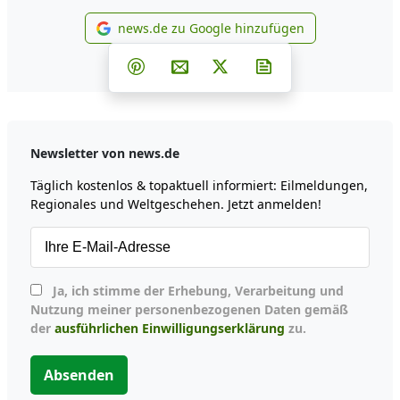
news.de zu Google hinzufügen
news.de zu Google hinzufüg
Teilen auf Facebook
Teilen auf Whatsapp
Teilen auf Telegram
Teilen auf Pinterest
Per E-Mail teilen
Post auf X
Newsletter abonni
Newsletter von news.de
Täglich kostenlos & topaktuell informiert: Eilmeldungen,
Regionales und Weltgeschehen. Jetzt anmelden!
Ja, ich stimme der Erhebung, Verarbeitung und
Nutzung meiner personenbezogenen Daten gemäß
der
ausführlichen Einwilligungserklärung
zu.
Absenden