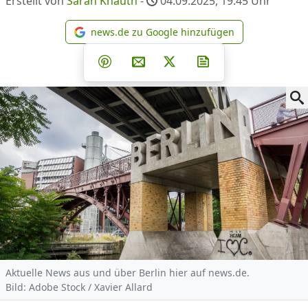
Erstellt von
Sarah Knauth
-
04.09.2025, 19.45
Uhr
news.de zu Google hinzufügen
news.de zu Google hinzufüg
Teilen auf Facebook
Teilen auf Whatsapp
Teilen auf Telegram
Teilen auf Pinterest
Per E-Mail teilen
Post auf X
Newsletter abonni
Aktuelle News aus und über Berlin hier auf news.de.
Bild: Adobe Stock / Xavier Allard