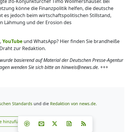
gte Ifo-Konjunkturchef Timo Wollmershäuser. Bei
ung könne die Finanzpolitik helfen, die deutsche
bt es jedoch beim wirtschaftspolitischen Stillstand,
hen Lähmung und der Erosion des
,
YouTube
und WhatsApp? Hier finden Sie brandheiße
Draht zur Redaktion.
 wurde basierend auf Material der Deutschen Presse-Agentur
ragen wenden Sie sich bitte an hinweis@news.de.
+++
ischen Standards
und die
Redaktion von news.de.
Teilen auf Facebook
Teilen auf Whatsapp
Teilen auf Telegram
e hinzufügen
Teilen auf Pinterest
Per E-Mail teilen
Post auf X
Newsletter abonnieren
RSS
s.de zu Google hinzufügen