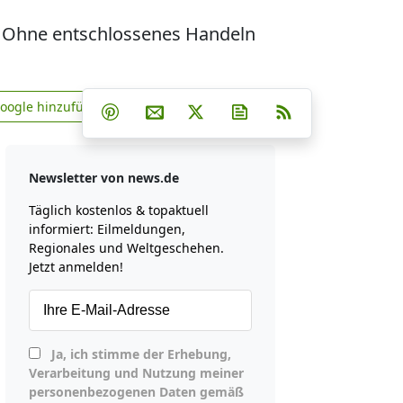
en. Ohne entschlossenes Handeln
Teilen auf Facebook
Teilen auf Whatsapp
Teilen auf Telegram
Google hinzufügen
Teilen auf Pinterest
Per E-Mail teilen
Post auf X
Newsletter abonniere
RSS
news.de zu Google hinzufügen
Newsletter von news.de
Täglich kostenlos & topaktuell
informiert: Eilmeldungen,
Regionales und Weltgeschehen.
Jetzt anmelden!
Ja, ich stimme der Erhebung,
Verarbeitung und Nutzung meiner
personenbezogenen Daten gemäß