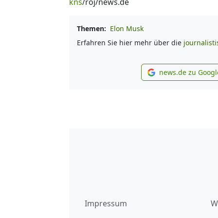
kns
/roj/news.de
Themen:
Elon Musk
Erfahren Sie hier mehr über die
journalist
news.de zu Googl
new
Impressum
W