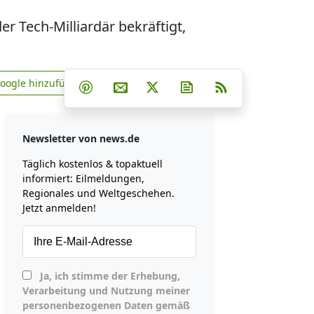
er Tech-Milliardär bekräftigt,
Teilen auf Facebook
Teilen auf Whatsapp
Teilen auf Telegram
Google hinzufügen
Teilen auf Pinterest
Per E-Mail teilen
Post auf X
Newsletter abonniere
RSS
news.de zu Google hinzufügen
Newsletter von news.de
Täglich kostenlos & topaktuell
informiert: Eilmeldungen,
Regionales und Weltgeschehen.
Jetzt anmelden!
Ja, ich stimme der Erhebung,
Verarbeitung und Nutzung meiner
personenbezogenen Daten gemäß