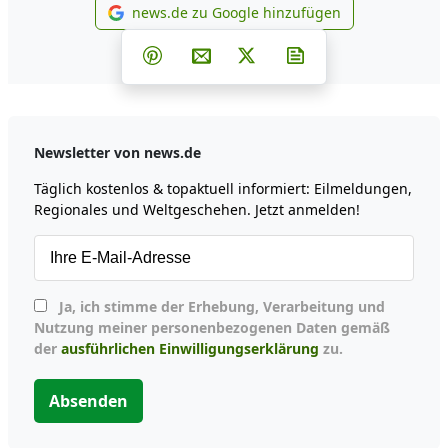
news.de zu Google hinzufügen
news.de zu Google hinzufüg
Teilen auf Facebook
Teilen auf Whatsapp
Teilen auf Telegram
Teilen auf Pinterest
Per E-Mail teilen
Post auf X
Newsletter abonni
Newsletter von news.de
Täglich kostenlos & topaktuell informiert: Eilmeldungen,
Regionales und Weltgeschehen. Jetzt anmelden!
Ja, ich stimme der Erhebung, Verarbeitung und
Nutzung meiner personenbezogenen Daten gemäß
der
ausführlichen Einwilligungserklärung
zu.
Absenden