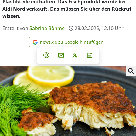
Plastikteile enthalten. Das Fischprodukt wurde bei
Aldi Nord verkauft. Das müssen Sie über den Rückruf
wissen.
Erstellt von
Sabrina Böhme
-
28.02.2025, 12.10
Uhr
news.de zu Google hinzufügen
news.de zu Google hinzufüg
Teilen auf Facebook
Teilen auf Whatsapp
Teilen auf Telegram
Teilen auf Pinterest
Per E-Mail teilen
Post auf X
Newsletter abonni