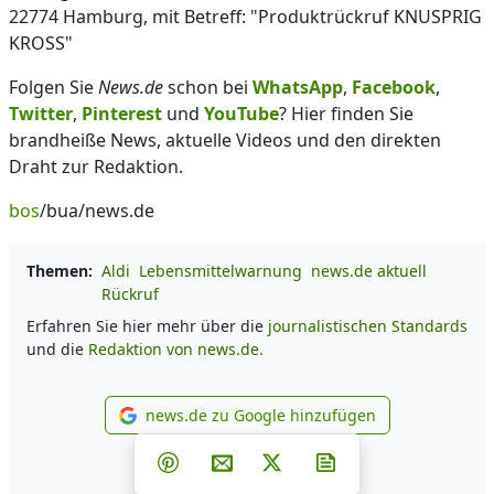
22774 Hamburg, mit Betreff: "Produktrückruf KNUSPRIG
KROSS"
Folgen Sie
News.de
schon bei
WhatsApp
,
Facebook
,
Twitter
,
Pinterest
und
YouTube
? Hier finden Sie
brandheiße News, aktuelle Videos und den direkten
Draht zur Redaktion.
bos
/bua/news.de
Themen:
Aldi
Lebensmittelwarnung
news.de aktuell
Rückruf
Erfahren Sie hier mehr über die
journalistischen Standards
und die
Redaktion von news.de.
news.de zu Google hinzufügen
news.de zu Google hinzufüg
Teilen auf Facebook
Teilen auf Whatsapp
Teilen auf Telegram
Teilen auf Pinterest
Per E-Mail teilen
Post auf X
Newsletter abonni