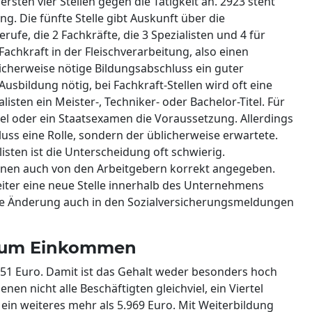
rsten vier Stellen gegen die Tätigkeit an. 2923 steht
ng. Die fünfte Stelle gibt Auskunft über die
rufe, die 2 Fachkräfte, die 3 Spezialisten und 4 für
Fachkraft in der Fleischverarbeitung, also einen
licherweise nötige Bildungsabschluss ein guter
 Ausbildung nötig, bei Fachkraft-Stellen wird oft eine
isten ein Meister-, Techniker- oder Bachelor-Titel. Für
itel oder ein Staatsexamen die Voraussetzung. Allerdings
hluss eine Rolle, sondern der üblicherweise erwartete.
isten ist die Unterscheidung oft schwierig.
ionen auch von den Arbeitgebern korrekt angegeben.
eiter eine neue Stelle innerhalb des Unternehmens
ese Änderung auch in den Sozialversicherungsmeldungen
t zum Einkommen
551 Euro. Damit ist das Gehalt weder besonders hoch
nen nicht alle Beschäftigten gleichviel, ein Viertel
 ein weiteres mehr als 5.969 Euro. Mit Weiterbildung