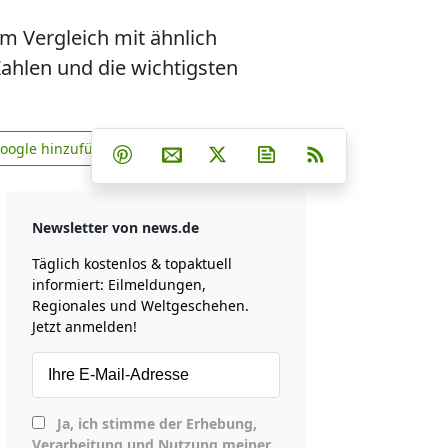
Im Vergleich mit ähnlich
 Zahlen und die wichtigsten
Teilen auf Facebook
Teilen auf Whatsapp
Teilen auf Telegram
Google hinzufügen
Teilen auf Pinterest
Per E-Mail teilen
Post auf X
Newsletter abonniere
RSS
news.de zu Google hinzufügen
Newsletter von news.de
Täglich kostenlos & topaktuell
informiert: Eilmeldungen,
Regionales und Weltgeschehen.
Jetzt anmelden!
Ja, ich stimme der Erhebung,
Verarbeitung und Nutzung meiner