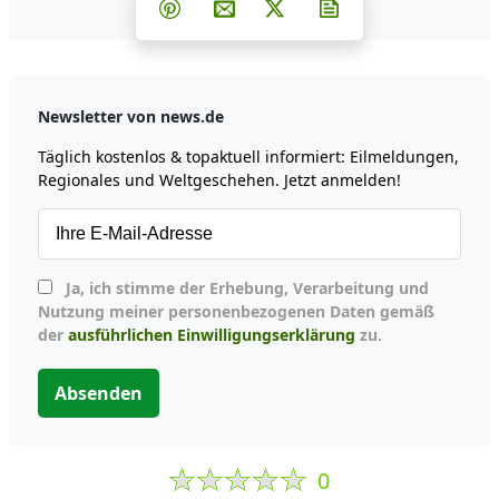
Teilen auf Facebook
Teilen auf Whatsapp
Teilen auf Telegram
Teilen auf Pinterest
Per E-Mail teilen
Post auf X
Newsletter abonni
Newsletter von news.de
Täglich kostenlos & topaktuell informiert: Eilmeldungen,
Regionales und Weltgeschehen. Jetzt anmelden!
Ja, ich stimme der Erhebung, Verarbeitung und
Nutzung meiner personenbezogenen Daten gemäß
der
ausführlichen Einwilligungserklärung
zu.
Absenden
0