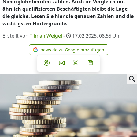
Niedriglohnberufen zählen. Auch im Vergleich mit
ähnlich qualifizierten Beschäftigten bleibt die Lage
die gleiche. Lesen Sie hier die genauen Zahlen und die
wichtigsten Hintergründe.
Erstellt von
Tilman Weigel
-
17.02.2025, 08.55
Uhr
news.de zu Google hinzufügen
news.de zu Google hinzufüg
Teilen auf Facebook
Teilen auf Whatsapp
Teilen auf Telegram
Teilen auf Pinterest
Per E-Mail teilen
Post auf X
Newsletter abonni