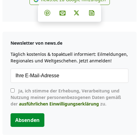
news.de zu Google hinzufüg
Teilen auf Facebook
Teilen auf Whatsapp
Teilen auf Telegram
Teilen auf Pinterest
Per E-Mail teilen
Post auf X
Newsletter abonni
Newsletter von news.de
Täglich kostenlos & topaktuell informiert: Eilmeldungen,
Regionales und Weltgeschehen. Jetzt anmelden!
Ja, ich stimme der Erhebung, Verarbeitung und
Nutzung meiner personenbezogenen Daten gemäß
der
ausführlichen Einwilligungserklärung
zu.
Absenden