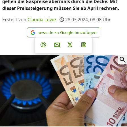
gehen die Gaspreise abermals durch die Decke. Mit
dieser Preissteigerung müssen Sie ab April rechnen.
Erstellt von
Claudia Löwe
-
28.03.2024, 08.08
Uhr
news.de zu Google hinzufügen
news.de zu Google hinzufüg
Teilen auf Facebook
Teilen auf Whatsapp
Teilen auf Telegram
Teilen auf Pinterest
Per E-Mail teilen
Post auf X
Newsletter abonni