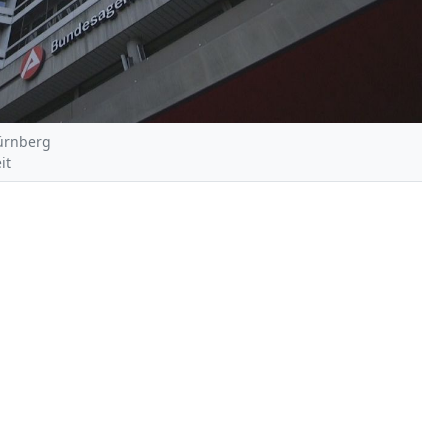
Nürnberg
it