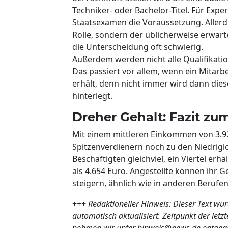
Techniker- oder Bachelor-Titel. Für Exper
Staatsexamen die Voraussetzung. Allerdin
Rolle, sondern der üblicherweise erwarte
die Unterscheidung oft schwierig.
Außerdem werden nicht alle Qualifikat
Das passiert vor allem, wenn ein Mitarb
erhält, denn nicht immer wird dann di
hinterlegt.
Dreher Gehalt: Fazit z
Mit einem mittleren Einkommen von 3.9
Spitzenverdienern noch zu den Niedriglo
Beschäftigten gleichviel, ein Viertel erh
als 4.654 Euro. Angestellte können ihr
steigern, ähnlich wie in anderen Berufen
+++
Redaktioneller Hinweis: Dieser Text wur
automatisch aktualisiert. Zeitpunkt der le
nehmen wir unter hinweis@news.de entgeg