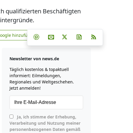
 qualifizierten Beschäftigten
Hintergründe.
Teilen auf Facebook
Teilen auf Whatsapp
Teilen auf Telegram
Google hinzufügen
Teilen auf Pinterest
Per E-Mail teilen
Post auf X
Newsletter abonniere
RSS
news.de zu Google hinzufügen
Newsletter von news.de
Täglich kostenlos & topaktuell
informiert: Eilmeldungen,
Regionales und Weltgeschehen.
Jetzt anmelden!
Ja, ich stimme der Erhebung,
Verarbeitung und Nutzung meiner
personenbezogenen Daten gemäß