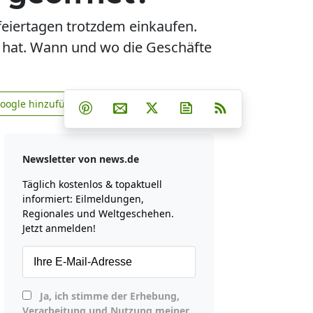
eiertagen trotzdem einkaufen.
t hat. Wann und wo die Geschäfte
Teilen auf Facebook
Teilen auf Whatsapp
Teilen auf Telegram
Google hinzufügen
Teilen auf Pinterest
Per E-Mail teilen
Post auf X
Newsletter abonniere
RSS
news.de zu Google hinzufügen
Newsletter von news.de
Täglich kostenlos & topaktuell
informiert: Eilmeldungen,
Regionales und Weltgeschehen.
Jetzt anmelden!
Ja, ich stimme der Erhebung,
Verarbeitung und Nutzung meiner