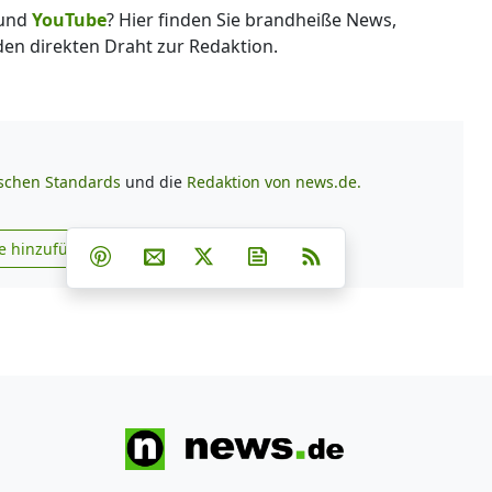
und
YouTube
? Hier finden Sie brandheiße News,
 den direkten Draht zur Redaktion.
ischen Standards
und die
Redaktion von news.de.
Teilen auf Facebook
Teilen auf Whatsapp
Teilen auf Telegram
e hinzufügen
Teilen auf Pinterest
Per E-Mail teilen
Post auf X
Newsletter abonnieren
RSS
s.de zu Google hinzufügen