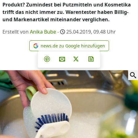
Produkt? Zumindest bei Putzmitteln und Kosmetika
trifft das nicht immer zu. Warentester haben Billig-
und Markenartikel miteinander verglichen.
Erstellt von
Anika Bube
-
25.04.2019, 09.48
Uhr
news.de zu Google hinzufügen
news.de zu Google hinzufüg
Teilen auf Facebook
Teilen auf Whatsapp
Teilen auf Telegram
Teilen auf Pinterest
Per E-Mail teilen
Post auf X
Newsletter abonni