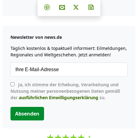
Teilen auf Facebook
Teilen auf Whatsapp
Teilen auf Telegram
Teilen auf Pinterest
Per E-Mail teilen
Post auf X
Newsletter abonni
Newsletter von news.de
Täglich kostenlos & topaktuell informiert: Eilmeldungen,
Regionales und Weltgeschehen. Jetzt anmelden!
Ja, ich stimme der Erhebung, Verarbeitung und
Nutzung meiner personenbezogenen Daten gemäß
der
ausführlichen Einwilligungserklärung
zu.
Absenden
1