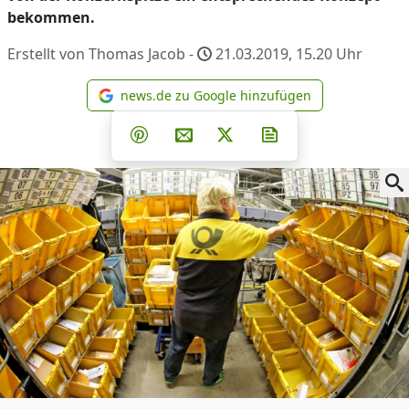
bekommen.
Erstellt von Thomas Jacob -
21.03.2019, 15.20
Uhr
news.de zu Google hinzufügen
news.de zu Google hinzufüg
Teilen auf Facebook
Teilen auf Whatsapp
Teilen auf Telegram
Teilen auf Pinterest
Per E-Mail teilen
Post auf X
Newsletter abonni