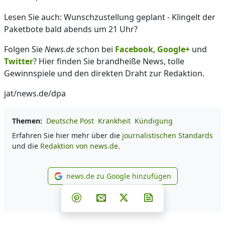
Lesen Sie auch: Wunschzustellung geplant - Klingelt der
Paketbote bald abends um 21 Uhr?
Folgen Sie
News.de
schon bei
Facebook
,
Google+
und
Twitter
? Hier finden Sie brandheiße News, tolle
Gewinnspiele und den direkten Draht zur Redaktion.
jat/news.de/dpa
Themen:
Deutsche Post
Krankheit
Kündigung
Erfahren Sie hier mehr über die
journalistischen Standards
und die
Redaktion von news.de.
news.de zu Google hinzufügen
news.de zu Google hinzufüg
Teilen auf Facebook
Teilen auf Whatsapp
Teilen auf Telegram
Teilen auf Pinterest
Per E-Mail teilen
Post auf X
Newsletter abonni