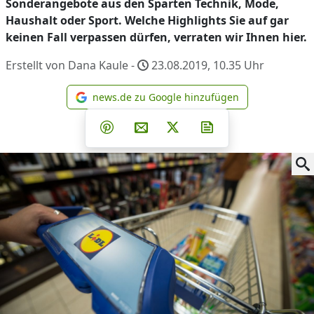
Sonderangebote aus den Sparten Technik, Mode,
Haushalt oder Sport. Welche Highlights Sie auf gar
keinen Fall verpassen dürfen, verraten wir Ihnen hier.
Erstellt von Dana Kaule -
23.08.2019, 10.35
Uhr
news.de zu Google hinzufügen
news.de zu Google hinzufüg
Teilen auf Facebook
Teilen auf Whatsapp
Teilen auf Telegram
Teilen auf Pinterest
Per E-Mail teilen
Post auf X
Newsletter abonni