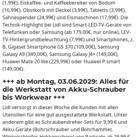
(1,99€), Eiskaffee- und Kaffeebereiter von Bodum
(16,99€), Obstkorb mit Deckel (3,99€), Tabletts (3,99€),
Sahnespender (24,99€) und Eismaschinen (17,99€). Die
Technik-Highlight bei Lidl sind Smart-LED-TV-Geräte von
Telefunken oder Samsung (ab 179,00€, nur online), LEV-
TV-Hintergrundbeleuchtung (7,99€) und Smartphones, z.
B. Gigaset Smartphone GS 370 (109,00€), Samsung
Galaxy A9 (349,00€), Samsung Galaxy J4+ (149,00€),
Huawei Mate 20 lite (229,99€) oder Huawei P smart
(149,00€).
+++ ab Montag, 03.06.2029: Alles für
die Werkstatt von Akku-Schrauber
bis Workwear +++
Lidl versorgt in dieser Woche die Kunden mit allen
Utensilien für eine gut ausgestattete Werkstatt. Unter
anderem gibt es Schraubendreher-Sets für 9,99 € und
Akku-Geräte (Bohrschrauber und Bohrhammer,
Winkelschleifer, Hekkenschere) von Parkside ab 29,99 €.