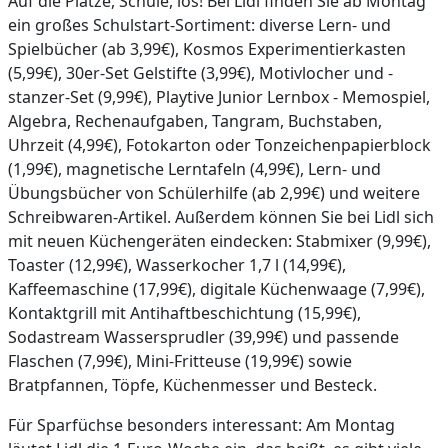
Auf die Plätze, Schule, los! Bei Lidl finden Sie ab Montag
ein großes Schulstart-Sortiment: diverse Lern- und
Spielbücher (ab 3,99€), Kosmos Experimentierkasten
(5,99€), 30er-Set Gelstifte (3,99€), Motivlocher und -
stanzer-Set (9,99€), Playtive Junior Lernbox - Memospiel,
Algebra, Rechenaufgaben, Tangram, Buchstaben,
Uhrzeit (4,99€), Fotokarton oder Tonzeichenpapierblock
(1,99€), magnetische Lerntafeln (4,99€), Lern- und
Übungsbücher von Schülerhilfe (ab 2,99€) und weitere
Schreibwaren-Artikel. Außerdem können Sie bei Lidl sich
mit neuen Küchengeräten eindecken: Stabmixer (9,99€),
Toaster (12,99€), Wasserkocher 1,7 l (14,99€),
Kaffeemaschine (17,99€), digitale Küchenwaage (7,99€),
Kontaktgrill mit Antihaftbeschichtung (15,99€),
Sodastream Wassersprudler (39,99€) und passende
Flaschen (7,99€), Mini-Fritteuse (19,99€) sowie
Bratpfannen, Töpfe, Küchenmesser und Besteck.
Für Sparfüchse besonders interessant: Am Montag