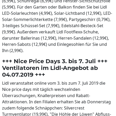
(6,99€), Schuhregal (6,99€) und Fenster-Sichtschutzfolie
(5,99€). Für den Garten oder Balkon finden Sie bei Lidl
LED-Solarleuchten (4,99€), Solar-Lichtband (12,99€), LED-
Solar-Sommerlichterkette (7,99€), Partygeschirr (0,79€),
3-teiliges Schüssel-Set (7,99€), Edelstahl-Besteck-Set
(9,99€). Außerdem verkauft Lidl Footflexx-Schuhe,
darunter Ballerinas (12,99€), Herren-Sandalen (12,99€),
Herren-Sabots (12,99€) und Einlegesohlen für Sie und
Ihn (2,99€).
+++ Nice Price Days 3. bis 7. Juli +++
Ventilatoren im Lidl-Angebot ab
04.07.2019 +++
Lidl veranstaltet online vom 3. bis zum 7. Juli 2019 die
Nice price days mit täglich wechselnden
Überraschungen, Knallerpreisen und Rabatt-
Attraktionen. In den Filialen erhalten Sie ab Donnerstag
zudem folgende Schnäppchen: Silvercrest
Turmventilator (19,99€), "Die Höhle der Löwen" Abfluss-