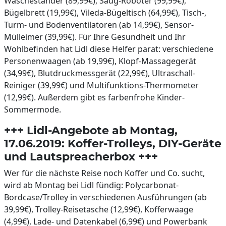
Wäscheständer (89,99€), Saug-Roboter (99,99€),
Bügelbrett (19,99€), Vileda-Bügeltisch (64,99€), Tisch-,
Turm- und Bodenventilatoren (ab 14,99€), Sensor-
Mülleimer (39,99€). Für Ihre Gesundheit und Ihr
Wohlbefinden hat Lidl diese Helfer parat: verschiedene
Personenwaagen (ab 19,99€), Klopf-Massagegerät
(34,99€), Blutdruckmessgerät (22,99€), Ultraschall-
Reiniger (39,99€) und Multifunktions-Thermometer
(12,99€). Außerdem gibt es farbenfrohe Kinder-
Sommermode.
+++ Lidl-Angebote ab Montag,
17.06.2019: Koffer-Trolleys, DIY-Geräte
und Lautspreacherbox +++
Wer für die nächste Reise noch Koffer und Co. sucht,
wird ab Montag bei Lidl fündig: Polycarbonat-
Bordcase/Trolley in verschiedenen Ausführungen (ab
39,99€), Trolley-Reisetasche (12,99€), Kofferwaage
(4,99€), Lade- und Datenkabel (6,99€) und Powerbank