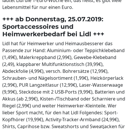
läutet Lidl die 1-Euro-Woche ein, das heißt, es gibt viele
Lebensmittel für nur einen Euro.
+++ ab Donnerstag, 25.07.2019:
Sportaccessoires und
Heimwerkerbedarf bei Lidl +++
Lidl hat für Heimwerker und Heimausbesserer das
Passende zur Hand: Aluminium- oder Teppichklebeband
(1,49€), Malerkreppband (2,99€), Gewebe-Klebeband
(2,49), klappbarer Multifunktionstisch (39,99€),
Abdeckfolie (4,99€), versch. Bohrersätze (12,99€),
Schrauben- und Nägelsortiment (1,99€), Heizkörperlack
(2,99€), PUR Langzeitlasur (12,99€), Laser-Wasserwaage
(9,99€), Steckdose mit 2 USB-Ports (9,99€), Batterien und
Akkus (ab 2,99€), Kisten-/Tischband oder Scharniere und
Riegel (2,99€) und weiter Heimwerker-Kleinteile. Wer
lieber Sport macht, für den hat Lidl Folgendes: Sport-
Kopfhörer (19,99€), Activity-Tracker-Armband (24,99€),
Shirts, Caprihose bzw. Sweatshorts und Sweatjacken für