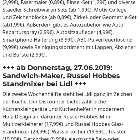
(2,99€), Fasermaler (0,89€), Pinsel-Set (1,29€) und diverse
Staedler Schreibwaren Sets (ab 1,99€), Motiv-College-
und Zeichenblöcke (ab 0,89€), Zirkel- oder Geometrie-Set
(ab1,99€). Außerdem gibt es Autozubehör, wie Auto-
Reparturspray (2,99€), Autositzaufleger (4,99€),
Smartphone-Halterung (8,99€), ABC-Pulverfeuerlöscher
(9,99€) sowie Reinigungssortiment mit Lappen, Abzieher
und Bürste (2,99€).
+++ ab Donnerstag, 27.06.2019:
Sandwich-Maker, Russel Hobbes
Standmixer bei Lidl +++
Die zweite Wochenhälfte steht bei Lidl ganz im Zeichen
der Küche. Der Discounter bietet zahlreiche
Küchenkleingeräte und Küchenhelfer in modernem
Holz-Design an, darunter Russel Hobbes Mini-
Multizerkleinerer (17,99€) und Russel Hobbes Glas-
Standmixer (29,99€), Wasserkocher (19,99€), Toaster
(19,99€), Eierkocher (9,99€), elektrische Salz- oder