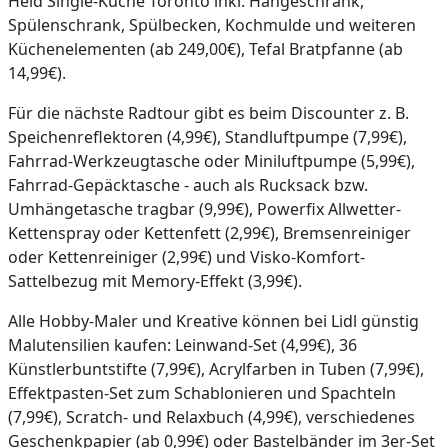
Held Single-Küche Toronto inkl. Hängeschrank,
Spülenschrank, Spülbecken, Kochmulde und weiteren
Küchenelementen (ab 249,00€), Tefal Bratpfanne (ab
14,99€).
Für die nächste Radtour gibt es beim Discounter z. B.
Speichenreflektoren (4,99€), Standluftpumpe (7,99€),
Fahrrad-Werkzeugtasche oder Miniluftpumpe (5,99€),
Fahrrad-Gepäcktasche - auch als Rucksack bzw.
Umhängetasche tragbar (9,99€), Powerfix Allwetter-
Kettenspray oder Kettenfett (2,99€), Bremsenreiniger
oder Kettenreiniger (2,99€) und Visko-Komfort-
Sattelbezug mit Memory-Effekt (3,99€).
Alle Hobby-Maler und Kreative können bei Lidl günstig
Malutensilien kaufen: Leinwand-Set (4,99€), 36
Künstlerbuntstifte (7,99€), Acrylfarben in Tuben (7,99€),
Effektpasten-Set zum Schablonieren und Spachteln
(7,99€), Scratch- und Relaxbuch (4,99€), verschiedenes
Geschenkpapier (ab 0,99€) oder Bastelbänder im 3er-Set