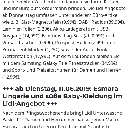
In der zweiten Wochenhälfte können Sie Ihren Körper
und ihr Büro auf Vordermann bringen. Die Lidl-Angebote
ab Donnerstag umfassen unter anderem Büro-Artikel,
wie z. B. Glas-Magnettafeln (9,99€), DAB+ Radios (39,99€),
Laminier-Folien (2,29€), Akku-Ladegeräte mit USB-
Ausgang (14,99€), Briefumschag-Sets (ab 0,99€) und
Versandtaschen (0,99€), Prospekt-Hüllen (2,49€) und
Permanent-Marker (1,29€) sowie der Auriol Funk-
Wetterstation (17,99€). Auf dem Laufenden bleiben Sie
mit dem Samsung Galaxy Fit e Fitnesstracker (34,99€)
und Sport- und Freizeitschuhen für Damen und Herren
(12,99€).
+++ ab Dienstag, 11.06.2019: Esmara
Lingerie und süße Baby-Kleidung im
Lidl-Angebot +++
Nach dem Pfingstwochenende bringt Lidl Unterwäsche-
Basics für Damen und Herren der hauseigenen Marke
Esmara - auch in Übergrößen: Tops mit Spaghetti-