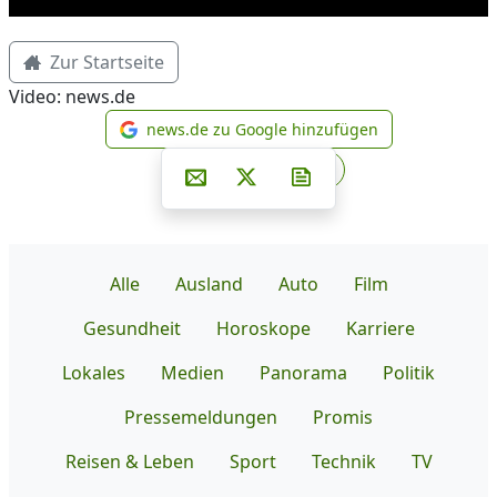
Zur Startseite
Video: news.de
news.de zu Google hinzufügen
news.de zu Google hinzufüg
Teilen auf Facebook
Teilen auf Whatsapp
Teilen auf Telegram
Per E-Mail teilen
Post auf X
Newsletter abonniere
Alle
Ausland
Auto
Film
Gesundheit
Horoskope
Karriere
Lokales
Medien
Panorama
Politik
Pressemeldungen
Promis
Reisen & Leben
Sport
Technik
TV