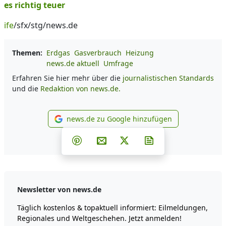
es richtig teuer
ife
/sfx/stg/news.de
Themen:
Erdgas
Gasverbrauch
Heizung
news.de aktuell
Umfrage
Erfahren Sie hier mehr über die
journalistischen Standards
und die
Redaktion von news.de.
news.de zu Google hinzufügen
news.de zu Google hinzufüg
Teilen auf Facebook
Teilen auf Whatsapp
Teilen auf Telegram
Teilen auf Pinterest
Per E-Mail teilen
Post auf X
Newsletter abonni
Newsletter von news.de
Täglich kostenlos & topaktuell informiert: Eilmeldungen,
Regionales und Weltgeschehen. Jetzt anmelden!