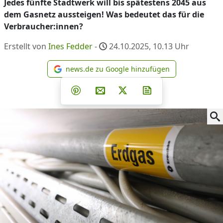
Jedes fünfte Stadtwerk will bis spätestens 2045 aus
dem Gasnetz aussteigen! Was bedeutet das für die
Verbraucher:innen?
Erstellt von
Ines Fedder
-
24.10.2025, 10.13
Uhr
news.de zu Google hinzufügen
news.de zu Google hinzufüg
Teilen auf Facebook
Teilen auf Whatsapp
Teilen auf Telegram
Teilen auf Pinterest
Per E-Mail teilen
Post auf X
Newsletter abonni