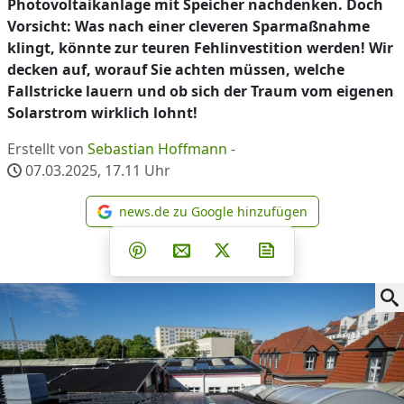
Photovoltaikanlage mit Speicher nachdenken. Doch
Vorsicht: Was nach einer cleveren Sparmaßnahme
klingt, könnte zur teuren Fehlinvestition werden! Wir
decken auf, worauf Sie achten müssen, welche
Fallstricke lauern und ob sich der Traum vom eigenen
Solarstrom wirklich lohnt!
Erstellt von
Sebastian Hoffmann
-
07.03.2025, 17.11
Uhr
news.de zu Google hinzufügen
news.de zu Google hinzufüg
Teilen auf Facebook
Teilen auf Whatsapp
Teilen auf Telegram
Teilen auf Pinterest
Per E-Mail teilen
Post auf X
Newsletter abonni