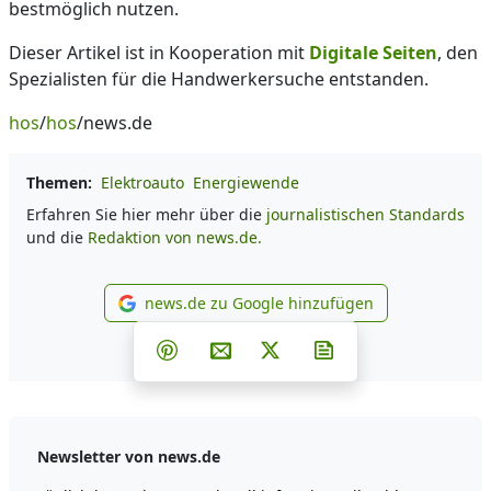
bestmöglich nutzen.
Dieser Artikel ist in Kooperation mit
Digitale Seiten
, den
Spezialisten für die Handwerkersuche entstanden.
hos
/
hos
/news.de
Themen:
Elektroauto
Energiewende
Erfahren Sie hier mehr über die
journalistischen Standards
und die
Redaktion von news.de.
news.de zu Google hinzufügen
news.de zu Google hinzufüg
Teilen auf Facebook
Teilen auf Whatsapp
Teilen auf Telegram
Teilen auf Pinterest
Per E-Mail teilen
Post auf X
Newsletter abonni
Newsletter von news.de