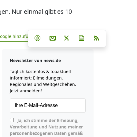
gen. Nur einmal gibt es 10
Teilen auf Facebook
Teilen auf Whatsapp
Teilen auf Telegram
Google hinzufügen
Teilen auf Pinterest
Per E-Mail teilen
Post auf X
Newsletter abonniere
RSS
news.de zu Google hinzufügen
Newsletter von news.de
Täglich kostenlos & topaktuell
informiert: Eilmeldungen,
Regionales und Weltgeschehen.
Jetzt anmelden!
Ja, ich stimme der Erhebung,
Verarbeitung und Nutzung meiner
personenbezogenen Daten gemäß