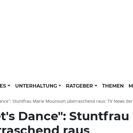
LES
UNTERHALTUNG
RATGEBER
THEMEN
M
ance": Stuntfrau Marie Mouroum überraschend raus: TV News der dpa
t's Dance": Stuntfrau
raschend raus