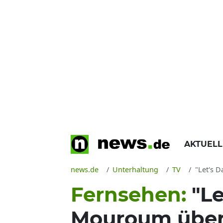
AKTUEL
news.de
Unterhaltung
TV
"Let's D
Fernsehen:
"Le
Mouroum über