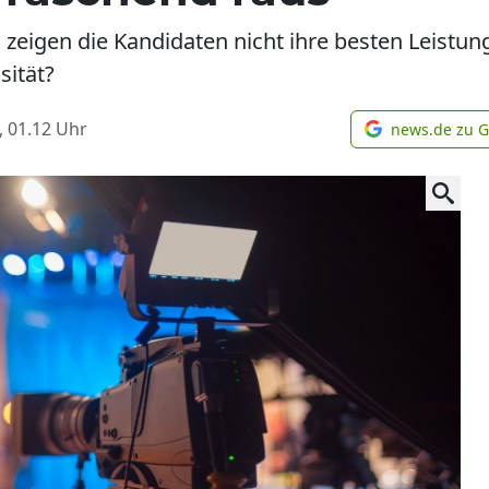
" zeigen die Kandidaten nicht ihre besten Leistun
sität?
, 01.12
Uhr
news.de zu 