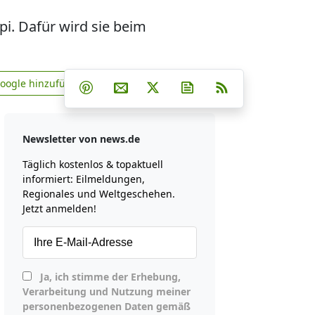
pi. Dafür wird sie beim
Teilen auf Facebook
Teilen auf Whatsapp
Teilen auf Telegram
Google hinzufügen
Teilen auf Pinterest
Per E-Mail teilen
Post auf X
Newsletter abonniere
RSS
news.de zu Google hinzufügen
Newsletter von news.de
Täglich kostenlos & topaktuell
informiert: Eilmeldungen,
Regionales und Weltgeschehen.
Jetzt anmelden!
Ja, ich stimme der Erhebung,
Verarbeitung und Nutzung meiner
personenbezogenen Daten gemäß