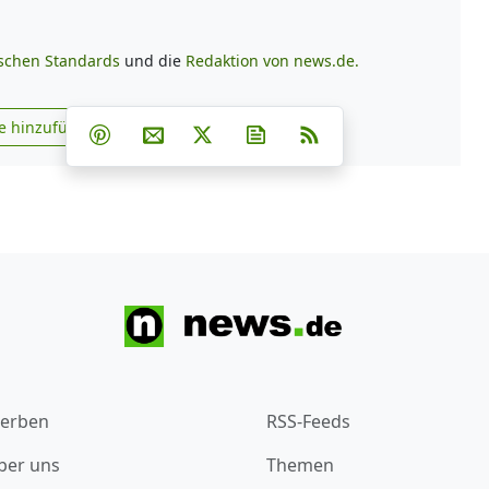
ischen Standards
und die
Redaktion von news.de.
Teilen auf Facebook
Teilen auf Whatsapp
Teilen auf Telegram
e hinzufügen
Teilen auf Pinterest
Per E-Mail teilen
Post auf X
Newsletter abonnieren
RSS
s.de zu Google hinzufügen
erben
RSS-Feeds
ber uns
Themen