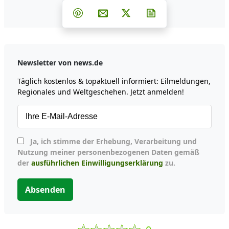
Teilen auf Facebook
Teilen auf Whatsapp
Teilen auf Telegram
Teilen auf Pinterest
Per E-Mail teilen
Post auf X
Newsletter abonni
Newsletter von news.de
Täglich kostenlos & topaktuell informiert: Eilmeldungen,
Regionales und Weltgeschehen. Jetzt anmelden!
Ja, ich stimme der Erhebung, Verarbeitung und
Nutzung meiner personenbezogenen Daten gemäß
der
ausführlichen Einwilligungserklärung
zu.
Absenden