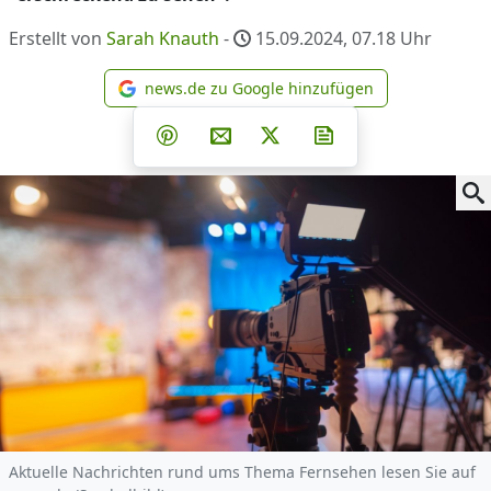
Erstellt von
Sarah Knauth
-
15.09.2024, 07.18
Uhr
news.de zu Google hinzufügen
news.de zu Google hinzufüg
Teilen auf Facebook
Teilen auf Whatsapp
Teilen auf Telegram
Teilen auf Pinterest
Per E-Mail teilen
Post auf X
Newsletter abonni
Aktuelle Nachrichten rund ums Thema Fernsehen lesen Sie auf