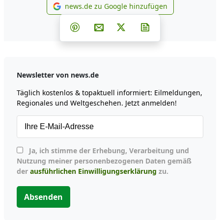
news.de zu Google hinzufügen
news.de zu Google hinzufüg
Teilen auf Facebook
Teilen auf Whatsapp
Teilen auf Telegram
Teilen auf Pinterest
Per E-Mail teilen
Post auf X
Newsletter abonni
Newsletter von news.de
Täglich kostenlos & topaktuell informiert: Eilmeldungen,
Regionales und Weltgeschehen. Jetzt anmelden!
Ja, ich stimme der Erhebung, Verarbeitung und
Nutzung meiner personenbezogenen Daten gemäß
der
ausführlichen Einwilligungserklärung
zu.
Absenden