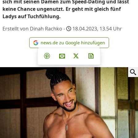
sich mit seinen Damen zum Speed-Dating und lässt
keine Chance ungenutzt. Er geht mit gleich fünf
Ladys auf Tuchfühlung.
Erstellt von Dinah Rachko -
18.04.2023, 13.54
Uhr
news.de zu Google hinzufügen
news.de zu Google hinzufüg
Teilen auf Facebook
Teilen auf Whatsapp
Teilen auf Telegram
Teilen auf Pinterest
Per E-Mail teilen
Post auf X
Newsletter abonni