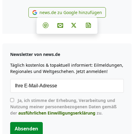
news.de zu Google hinzufügen
news.de zu Google hinzufüg
Teilen auf Facebook
Teilen auf Whatsapp
Teilen auf Telegram
Teilen auf Pinterest
Per E-Mail teilen
Post auf X
Newsletter abonni
Newsletter von news.de
Täglich kostenlos & topaktuell informiert: Eilmeldungen,
Regionales und Weltgeschehen. Jetzt anmelden!
Ja, ich stimme der Erhebung, Verarbeitung und
Nutzung meiner personenbezogenen Daten gemäß
der
ausführlichen Einwilligungserklärung
zu.
Absenden