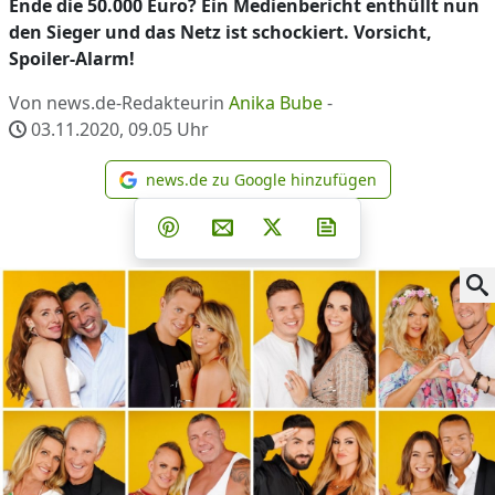
Ende die 50.000 Euro? Ein Medienbericht enthüllt nun
den Sieger und das Netz ist schockiert. Vorsicht,
Spoiler-Alarm!
Von news.de-Redakteurin
Anika Bube
-
03.11.2020, 09.05
Uhr
news.de zu Google hinzufügen
news.de zu Google hinzufüg
Teilen auf Facebook
Teilen auf Whatsapp
Teilen auf Telegram
Teilen auf Pinterest
Per E-Mail teilen
Post auf X
Newsletter abonni