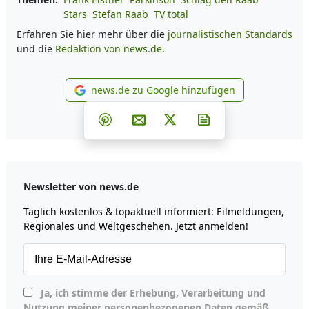
Stars
Stefan Raab
TV total
Erfahren Sie hier mehr über die
journalistischen Standards
und die
Redaktion von news.de.
news.de zu Google hinzufügen
news.de zu Google hinzufüg
Teilen auf Facebook
Teilen auf Whatsapp
Teilen auf Telegram
Teilen auf Pinterest
Per E-Mail teilen
Post auf X
Newsletter abonni
Newsletter von news.de
Täglich kostenlos & topaktuell informiert: Eilmeldungen,
Regionales und Weltgeschehen. Jetzt anmelden!
Ja, ich stimme der Erhebung, Verarbeitung und
Nutzung meiner personenbezogenen Daten gemäß