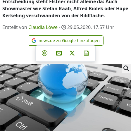
Entscheidung steht Elstner nicht alleine da: Auch
Showmaster wie Stefan Raab, Alfred Biolek oder Hape
Kerkeling verschwanden von der Bildfläche.
Erstellt von
Claudia Löwe
-
29.05.2020, 17.57
Uhr
news.de zu Google hinzufügen
news.de zu Google hinzufüg
Teilen auf Facebook
Teilen auf Whatsapp
Teilen auf Telegram
Teilen auf Pinterest
Per E-Mail teilen
Post auf X
Newsletter abonni