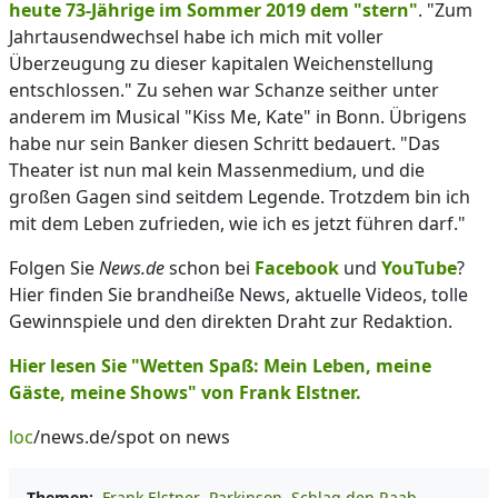
heute 73-Jährige im Sommer 2019 dem "stern"
. "Zum
Jahrtausendwechsel habe ich mich mit voller
Überzeugung zu dieser kapitalen Weichenstellung
entschlossen." Zu sehen war Schanze seither unter
anderem im Musical "Kiss Me, Kate" in Bonn. Übrigens
habe nur sein Banker diesen Schritt bedauert. "Das
Theater ist nun mal kein Massenmedium, und die
großen Gagen sind seitdem Legende. Trotzdem bin ich
mit dem Leben zufrieden, wie ich es jetzt führen darf."
Folgen Sie
News.de
schon bei
Facebook
und
YouTube
?
Hier finden Sie brandheiße News, aktuelle Videos, tolle
Gewinnspiele und den direkten Draht zur Redaktion.
Hier lesen Sie "Wetten Spaß: Mein Leben, meine
Gäste, meine Shows" von Frank Elstner.
loc
/news.de/spot on news
Themen:
Frank Elstner
Parkinson
Schlag den Raab