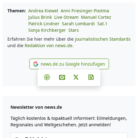
Themen:
Andrea Kiewel
Anni Friesinger-Postma
Julius Brink
Live-Stream
Manuel Cortez
Patrick Lindner
Sarah Lombardi
Sat.1
Sonja Kirchberger
Stars
Erfahren Sie hier mehr über die
journalistischen Standards
und die
Redaktion von news.de.
news.de zu Google hinzufügen
news.de zu Google hinzufüg
Teilen auf Facebook
Teilen auf Whatsapp
Teilen auf Telegram
Teilen auf Pinterest
Per E-Mail teilen
Post auf X
Newsletter abonni
Newsletter von news.de
Täglich kostenlos & topaktuell informiert: Eilmeldungen,
Regionales und Weltgeschehen. Jetzt anmelden!