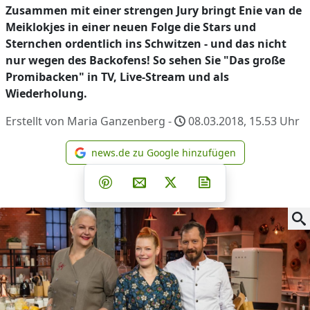
Zusammen mit einer strengen Jury bringt Enie van de
Meiklokjes in einer neuen Folge die Stars und
Sternchen ordentlich ins Schwitzen - und das nicht
nur wegen des Backofens! So sehen Sie "Das große
Promibacken" in TV, Live-Stream und als
Wiederholung.
Erstellt von Maria Ganzenberg -
08.03.2018, 15.53
Uhr
news.de zu Google hinzufügen
news.de zu Google hinzufüg
Teilen auf Facebook
Teilen auf Whatsapp
Teilen auf Telegram
Teilen auf Pinterest
Per E-Mail teilen
Post auf X
Newsletter abonni